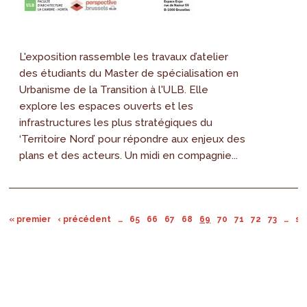
L'exposition rassemble les travaux d’atelier
des étudiants du Master de spécialisation en
Urbanisme de la Transition à l'ULB. Elle
explore les espaces ouverts et les
infrastructures les plus stratégiques du
‘Territoire Nord’ pour répondre aux enjeux des
plans et des acteurs. Un midi en compagnie...
« premier
‹ précédent
…
65
66
67
68
69
70
71
72
73
…
su