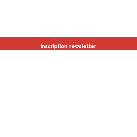
Inscription newsletter
Nos autres sites
IBSA
participation.brussels
Monitoring des Quartiers