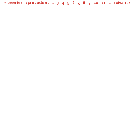
« premier
‹ précédent
…
3
4
5
6
7
8
9
10
11
…
suivant ›