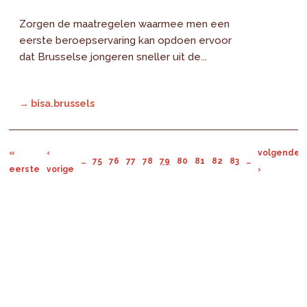
Zorgen de maatregelen waarmee men een
eerste beroepservaring kan opdoen ervoor
dat Brusselse jongeren sneller uit de...
→ bisa.brussels
«
‹
volgende
…
75
76
77
78
79
80
81
82
83
…
eerste
vorige
›