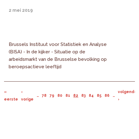
2 mei 2019
Brussels Instituut voor Statistiek en Analyse
(BISA) - In de kijker - Situatie op de
arbeidsmarkt van de Brusselse bevolking op
beroepsactieve leeftijd
«
‹
volgende
…
78
79
80
81
82
83
84
85
86
…
eerste
vorige
›