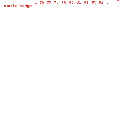
…
76
77
78
79
80
81
82
83
84
…
eerste
vorige
›