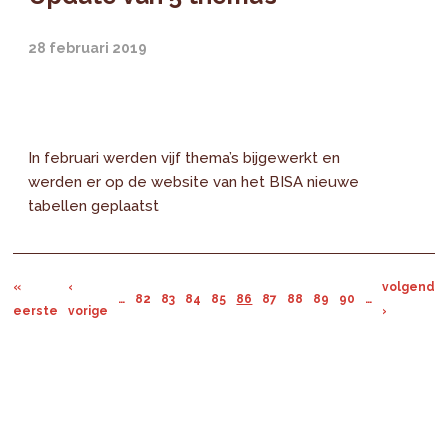
28 februari 2019
In februari werden vijf thema’s bijgewerkt en
werden er op de website van het BISA nieuwe
tabellen geplaatst
«
‹
volgende
…
82
83
84
85
86
87
88
89
90
…
eerste
vorige
›