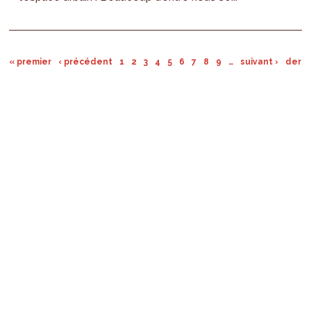
« premier
‹ précédent
1
2
3
4
5
6
7
8
9
…
suivant ›
derni