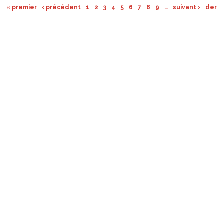
« premier
‹ précédent
1
2
3
4
5
6
7
8
9
…
suivant ›
derni