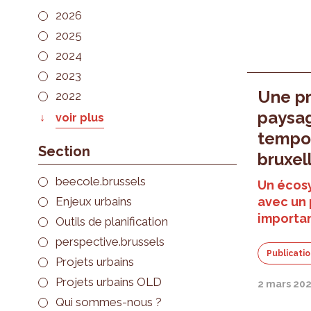
2026
2025
2024
2023
Une pr
2022
paysa
voir plus
tempor
Section
bruxel
beecole.brussels
Un écosy
Enjeux urbains
avec un 
importa
Outils de planification
perspective.brussels
Publicati
Projets urbains
Projets urbains OLD
2 mars 20
Qui sommes-nous ?