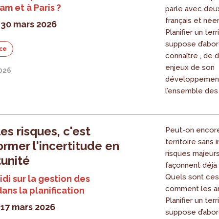
m et à Paris ?
parle avec deu
français et néer
 30 mars 2026
Planifier un terr
suppose d’abor
ce
connaître , de d
enjeux de son
2026
développement
l’ensemble des 
es risques, c'est
Peut-on encore 
territoire sans 
ormer l'incertitude en
risques majeurs
unité
façonnent déjà 
Quels sont ces 
di sur la gestion des
comment les an
dans la planification
Planifier un terr
 17 mars 2026
suppose d’abor