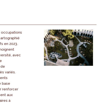
 occupations
cartographié
fs en 2023.
moignent
versité, avec
e
 de
s variés.
ents
e base
r renforcer
ent aux
ires à