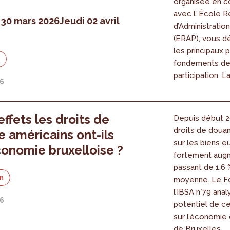
organisée en co
avec l’ École R
 30 mars 2026
Jeudi 02 avril
d’Administratio
(ERAP), vous d
les principaux p
n
fondements de
participation. La.
26
effets les droits de
Depuis début 2
droits de doua
 américains ont-ils
sur les biens 
économie bruxelloise ?
fortement aug
passant de 1,6 
on
moyenne. Le F
l’IBSA n°79 anal
26
potentiel de c
sur l’économie 
de Bruxelles