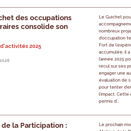
chet des occupations
Le Guichet pou
accompagneme
aires consolide son
nombreux proj
d’occupation t
Fort de l’expér
d'activités 2025
accumulée, il a
l’année 2025 p
 2026
recul sur ses p
engager une au
évaluation de s
pour tenter d’e
l’impact. Cette
permis d’...
 de la Participation :
Le prochain mo