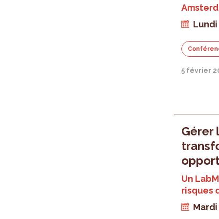
Amsterda
Lundi
Conféren
5 février 
Gérer l
transf
opport
Un LabMi
risques 
Mardi