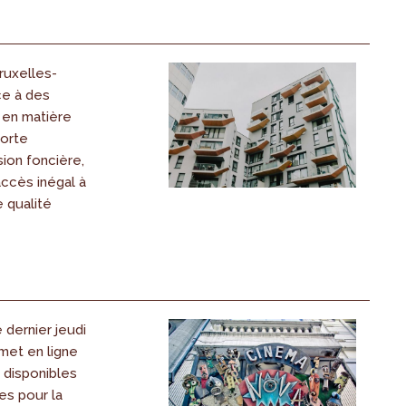
ruxelles-
ce à des
 en matière
forte
ion foncière,
accès inégal à
 qualité
dernier jeudi
 met en ligne
s disponibles
es pour la