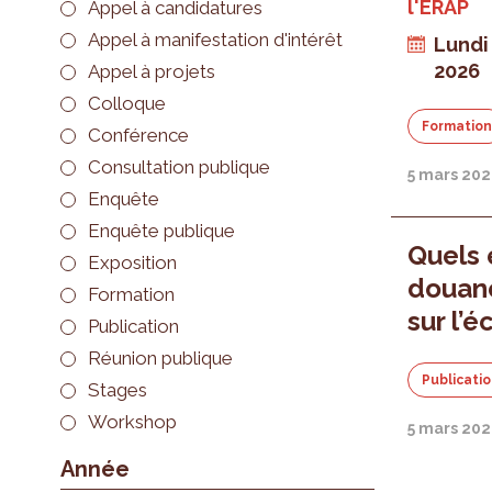
l'ERAP
Appel à candidatures
Appel à manifestation d'intérêt
Lundi
2026
Appel à projets
Colloque
Formatio
Conférence
Consultation publique
5 mars 20
Enquête
Enquête publique
Quels 
Exposition
douane
Formation
sur l’
Publication
Réunion publique
Publicati
Stages
Workshop
5 mars 20
Année