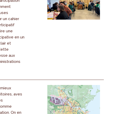
articipation
omment
auses
r un cahier
ticipatif
ire une
cipative en un
lair et
Cette
esse aux
nistrations
 mieux
ritoires, aves
es
comme
ration. On en