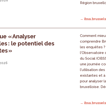
 2026
Région bruxell
→ ibsa.brussels
ue « Analyser
Comment mieu
comprendre Br
es : le potentiel des
les enquêtes ? 
es »
l'Observatoire 
du Social (OBSS
 2026
une journée co
l'utilisation d
existantes et à 
pour analyser l
bruxelloise. D
→ ibsa.brussels