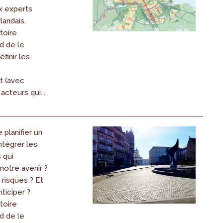
x experts
landais.
itoire
d de le
éfinir les
 (avec
acteurs qui...
planifier un
intégrer les
 qui
notre avenir ?
risques ? Et
ticiper ?
itoire
d de le