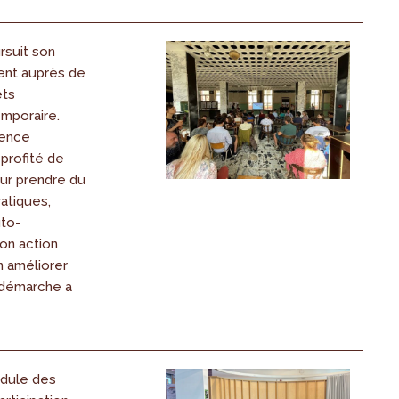
rsuit son
nt auprès de
ets
emporaire.
ience
 profité de
our prendre du
ratiques,
to-
on action
n améliorer
 démarche a
dule des