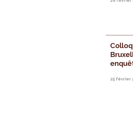
26 février
Colloq
Bruxell
enquêt
25 février