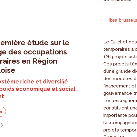
→ ibsa.brussels
emière étude sur le
Le Guichet des
temporaires a 
ge des occupations
126 projets acti
aires en Région
Ces projets té
loise
d’une grande di
des modèles d
stème riche et diversifié
financement et
poids économique et social
gouvernance trè
nt
Les enseignem
constituent un
on
importante pou
l’accompagnem
26
projets tempora