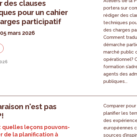
Ateliers de la P
r des clauses
portera sur c
ques pour un cahier
rédiger des cl
arges participatif
techniques pou
des charges par
 05 mars 2026
Comment tradu
démarche parti
marché public c
opérationnel? 
2026
formation s’adr
agents des admi
publiques...
aison n'est pas
Comparer pour
planifier les ter
?!
des expérienc
: quelles leçons pouvons-
européennes 
r de la planification à
sources d’inspi