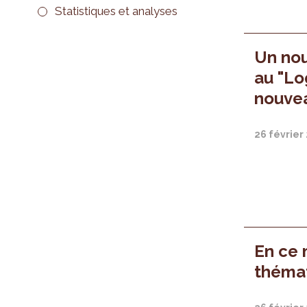
Statistiques et analyses
Un no
au "L
nouvea
26 février
En ce 
thémat