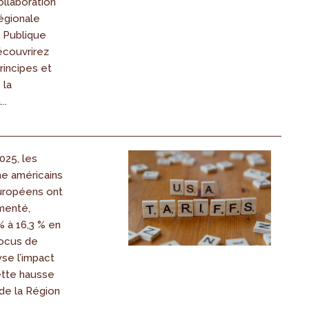
llaboration
égionale
n Publique
écouvrirez
rincipes et
 la
..
025, les
ne américains
européens ont
menté,
% à 16,3 % en
ocus de
yse l’impact
ette hausse
de la Région