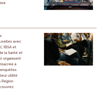
oise
x
uxelles avec
L' IBSA et
de la Santé et
) organisent
nsacrée à
es enquêtes
leur utilité
a Région
écouvrez