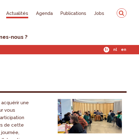
Actualités
Agenda
Publications
Jobs
mes-nous ?
fr
nl
en
 acquérir une
ur vous
articipation
rs de cette
 journée,