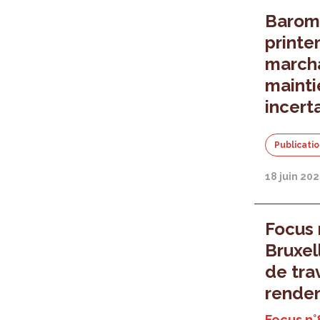
Baromè
printe
marcha
mainti
incert
Publicati
18 juin 20
Focus 
Bruxel
de trav
renden
Focus n°