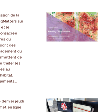
ssion de la
ngMatters sur
et le
consacrée
res du
sont des
énagement du
permettent de
e traiter les
ves au
habitat.
ements...
dernier jeudi
 met en ligne