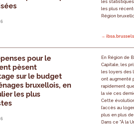
les statistique
isées
les plus récent
Région bruxell
26
→ ibsa.brussels
penses pour le
En Région de B
Capitale, les pr
ent pèsent
les loyers des
age sur le budget
ont augmenté 
nages bruxellois, en
rapidement que
lier les plus
la vie ces dern
Cette évolutio
tes
l’accès au log
plus en plus d
26
Dans ce "À la U