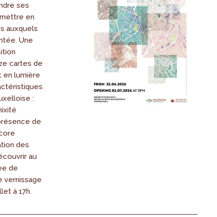
endre ses
mettre en
is auxquels
ontée. Une
ition
ze cartes de
t en lumière
actéristiques
uxelloise :
ixité
 présence de
ncore
ation des
écouvrir au
ée de
e vernissage
llet à 17h.