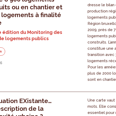
dresse le bilan 
uits ou en chantier et
production rég
 logements à finalité
logements publ
e
Région bruxello
2009, près de 
 édition du Monitoring des
logements publ
de logements publics
construits. L’a
constitue une 
on
transition avec
logements réce
26
Pour les années
plus de 2000 
sont en chantier
uation EXistante…
Une carte vaut 
mots. Elle cons
scription de la
essentiel pour