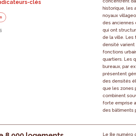
concentrent da
ndicateurs-clés
historique, les 
noyaux villageo
on
des anciennes
qui ont structu
26
de la ville. Le
densité varient
fonctions urba
quartiers. Les 
bureaux, par e
présentent gé
des densités é
que les zones 
combinent sou
forte emprise 
des bâtiments 
e 8 900 logements
Le 8e numéro d