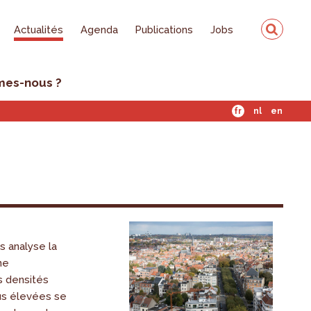
Actualités
Agenda
Publications
Jobs
mes-nous ?
fr
nl
en
 analyse la
ne
s densités
lus élevées se