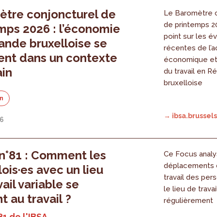
tre conjoncturel de
Le Baromètre c
de printemps 20
mps 2026 : l’économie
point sur les é
nde bruxelloise se
récentes de l’ac
ent dans un contexte
économique et
ain
du travail en R
bruxelloise
on
→ ibsa.brussels
26
n°81 : Comment les
Ce Focus analy
déplacements 
lois·es avec un lieu
travail des per
ail variable se
le lieu de trava
t au travail ?
régulièrement
81 de l'IBSA