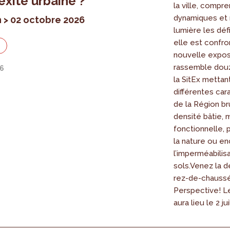
xité urbaine ?
la ville, compr
dynamiques et 
n > 02 octobre 2026
lumière les déf
elle est confr
n
nouvelle expos
rassemble dou
26
la SitEx mettan
différentes car
de la Région br
densité bâtie, m
fonctionnelle,
la nature ou e
l’imperméabilis
sols.Venez la d
rez-de-chauss
Perspective! L
aura lieu le 2 jui