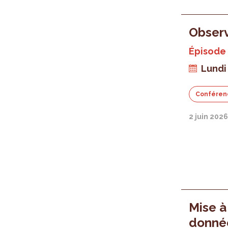
Observ
Épisode 
Lundi 
Conféren
2 juin 202
Mise à
donnée