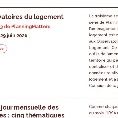
atoires du logement
La troisième se
série de Planni
3 de PlanningMatters
l'aménagement 
29 juin 2026
logement est 
aux Observatoi
Logement . Ce 
ce
outils de l’am
territoire qui 
6
centraliser et d
données relati
logement et à l’
Combien de log
 jour mensuelle des
Comme chaque 
du mois, l’IBSA
s : cinq thématiques