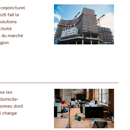
onjoncturel
26 fait le
volutions
tivité
 du marché
égion
se les
domicile-
sonnes dont
il change