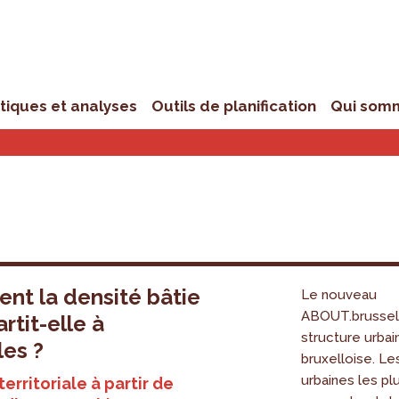
stiques et analyses
Outils de planification
Qui som
t la densité bâtie
Le nouveau
ABOUT.brussels
rtit-elle à
structure urbai
les ?
bruxelloise. Le
urbaines les p
erritoriale à partir de