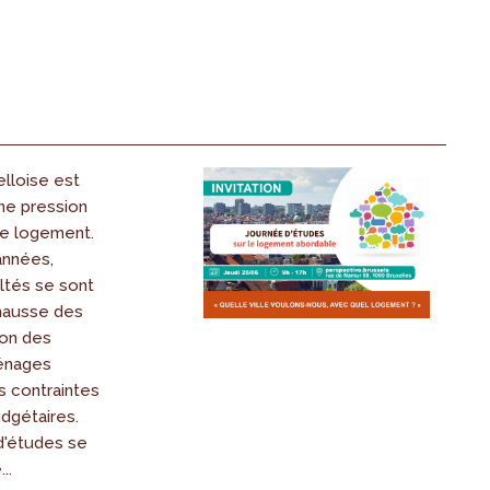
lloise est
ne pression
le logement.
années,
ultés se sont
 hausse des
ion des
énages
es contraintes
dgétaires.
d'études se
..