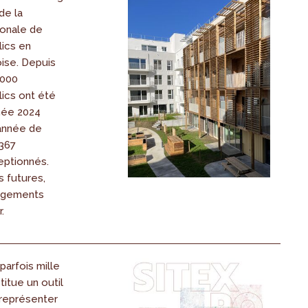
de la
ionale de
ics en
ise. Depuis
7000
ics ont été
nnée 2024
année de
 367
ptionnés.
 futures,
logements
.
parfois mille
titue un outil
 représenter