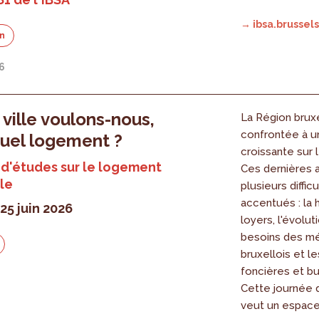
→ ibsa.brussels
on
26
 ville voulons-nous,
La Région bruxe
confrontée à u
uel logement ?
croissante sur 
d'études sur le logement
Ces dernières 
le
plusieurs diffic
accentués : la
25 juin 2026
loyers, l'évolut
besoins des m
bruxellois et l
foncières et bu
6
Cette journée 
veut un espace.