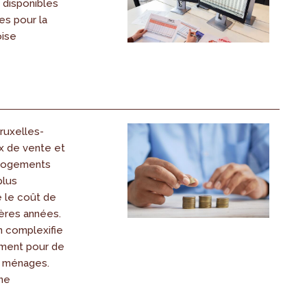
s disponibles
es pour la
oise
ruxelles-
ix de vente et
 logements
plus
 le coût de
ières années.
n complexifie
ement pour de
e ménages.
ne