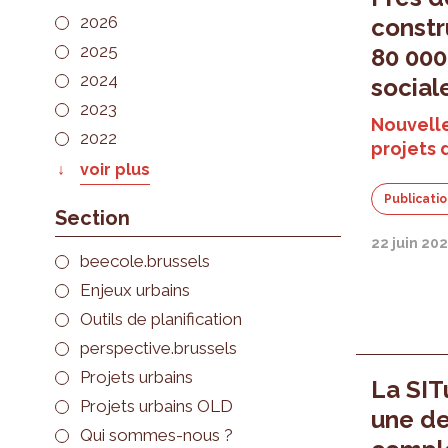
2026
constr
2025
80 000
2024
social
2023
Nouvelle
2022
projets 
voir plus
Publicati
Section
22 juin 20
beecole.brussels
Enjeux urbains
Outils de planification
perspective.brussels
Projets urbains
La SIT
Projets urbains OLD
une de
Qui sommes-nous ?