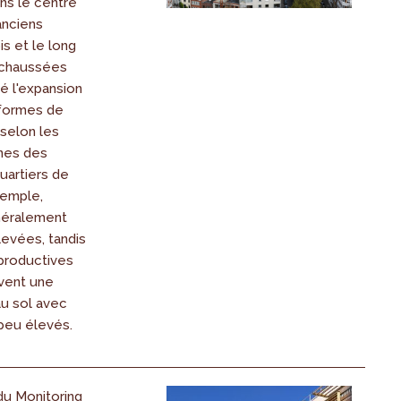
ns le centre
anciens
is et le long
 chaussées
ré l'expansion
s formes de
 selon les
ines des
quartiers de
xemple,
néralement
levées, tandis
productives
vent une
au sol avec
peu élevés.
u Monitoring