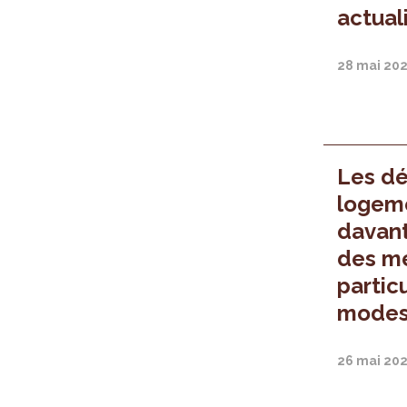
actual
28 mai 20
Les dé
logem
davant
des mé
particu
modes
26 mai 20