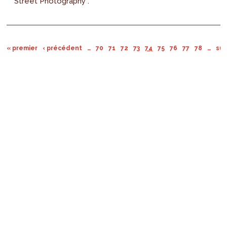
Street Photography .
« premier
‹ précédent
…
70
71
72
73
74
75
76
77
78
…
sui