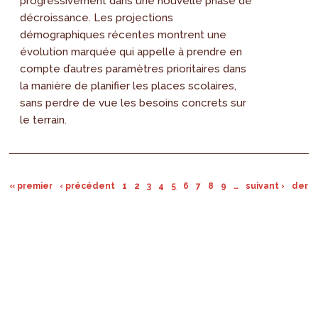
progressivement dans une nouvelle phase de
décroissance. Les projections
démographiques récentes montrent une
évolution marquée qui appelle à prendre en
compte d’autres paramètres prioritaires dans
la manière de planifier les places scolaires,
sans perdre de vue les besoins concrets sur
le terrain.
« premier
‹ précédent
1
2
3
4
5
6
7
8
9
…
suivant ›
derni