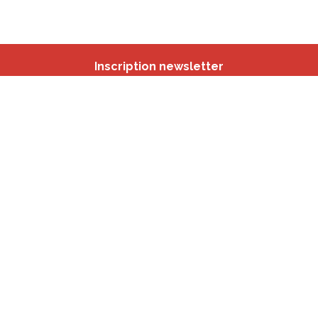
Inscription newsletter
Nos autres sites
IBSA
participation.brussels
Monitoring des Quartiers
CRD
Accrochage scolaire
sport.brussels