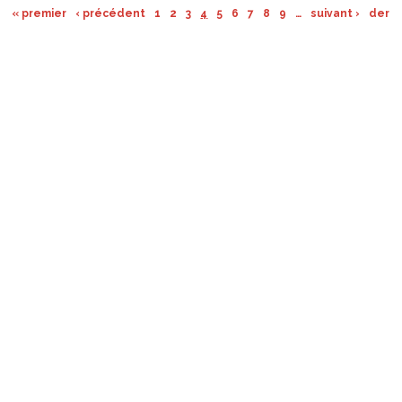
« premier
‹ précédent
1
2
3
4
5
6
7
8
9
…
suivant ›
derni