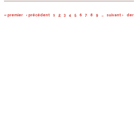
« premier
‹ précédent
1
2
3
4
5
6
7
8
9
…
suivant ›
derni