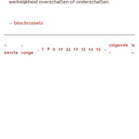
werkelijkheid overschatten of onderschatten.
→ bisa.brussels
«
‹
volgende
laa
…
7
8
9
10
11
12
13
14
15
…
eerste
vorige
›
»