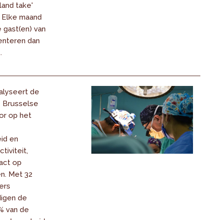
land take'
 Elke maand
 gast(en) van
enteren dan
.
alyseert de
e Brusselse
or op het
id en
iviteit,
act op
n. Met 32
ers
igen de
% van de