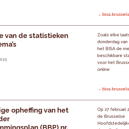
→ bisa.brussels
 van de statistieken
Zoals elke laat
donderdag van
hema’s
het BISA de m
beschikbare sta
2025
voor het Bruss
online
→ bisa.brussels
ige opheffing van het
Op 27 februari
de Brusselse
der
Hoofdstedelijk
mingsplan (BBP) nr.