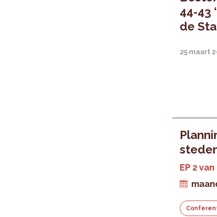
44-43 
de Sta
25 maart 
Plann
stede
EP 2 van
maand
Conferen