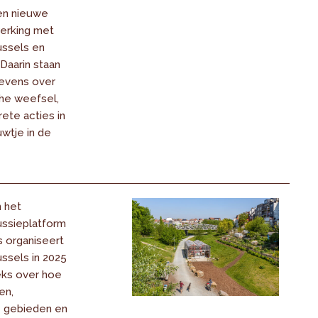
en nieuwe
werking met
ussels en
 Daarin staan
evens over
he weefsel,
ete acties in
wtje in de
n het
ssieplatform
s organiseert
ssels in 2025
ks over hoe
en,
e gebieden en