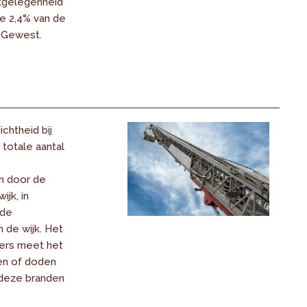
kgelegenheid
e 2,4% van de
t Gewest.
chtheid bij
totale aantal
 door de
jk, in
 de
 de wijk. Het
fers meet het
en of doden
 deze branden