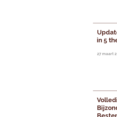
Update
in 5 t
27 maart 
Volled
Bijzon
Bestem