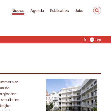
Nieuws
Agenda
Publicaties
Jobs
fr
nl
en
ummer van
van de
projecten
 resultaten
elijke