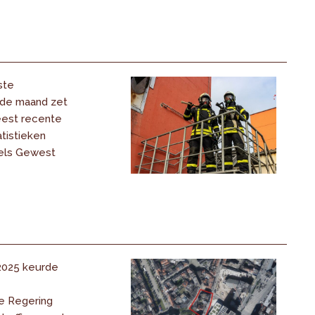
ste
 de maand zet
eest recente
tistieken
els Gewest
 2025 keurde
e Regering