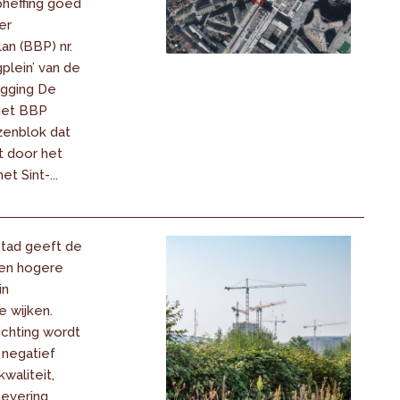
pheffing goed
er
n (BBP) nr.
plein’ van de
igging De
het BBP
zenblok dat
 door het
t Sint-...
tad geeft de
en hogere
in
e wijken.
ichting wordt
 negatief
waliteit,
levering