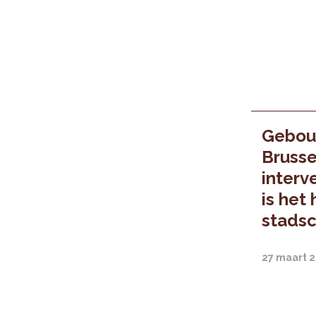
Gebou
Brusse
interv
is het
stads
27 maart 