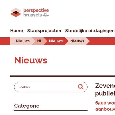
Home
Stadsprojecten
Stedelijke uitdagingen
Nieuws
Nl
Nieuws
Nieuws
Nieuws
Zevend
publi
6500 wo
Categorie
aanbou