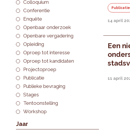
Colloquium
Publicati
Conferentie
Enquête
14 april 20
Openbaar onderzoek
Openbare vergadering
Opleiding
Een ni
Oproep tot interesse
onders
Oproep tot kandidaten
stads
Projectoproep
Publicatie
11 april 20
Publieke bevraging
Stages
Tentoonstelling
Workshop
Jaar