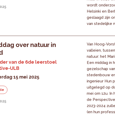
wordt onderzo
2025
Helsinki en Berli
geslaagd zijn o
van stedelijke r
dag over natuur in
Van Hoog-Vorst
valleien, tusse
d
natuur: het Mar
ader van de 6de leerstoel
Een middag in 
tive-ULB
gezelschap van
stedenbouw en
rdag 15 mei 2025
ingenieur Hun 
uitgelegd op d
tie
mei om 12u. In 
de Perspective
2025
2023-2024 zull
(en hun profess