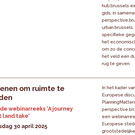
hub.brussels e
gids, in samen
perspective.br
urban.brussels.
specifieke geg
het economisc
om zo de concr
het veld een du
rug te geven.
enen om ruimte te
In het kader va
Europese discu
den
PlanningMatter
 de webinarreeks 'A journey
perspective.bru
t land take'
een webinarree
Europese sted
dag 30 april 2025
grootstedelijk