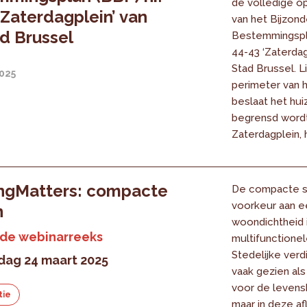
de volledige o
‘Zaterdagplein’ van
van het Bijzond
d Brussel
Bestemmingspla
44-43 ‘Zaterdag
Stad Brussel. L
2025
perimeter van 
beslaat het hui
begrensd wordt
Zaterdagplein, he
ingMatters: compacte
De compacte s
voorkeur aan e
n
woondichtheid 
 de webinarreeks
multifunctionel
Stedelijke verd
ag 24 maart 2025
vaak gezien als
voor de levensk
tie
maar in deze af