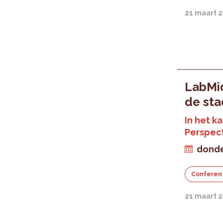
21 maart 
LabMid
de sta
In het k
Perspec
donde
Conferen
21 maart 