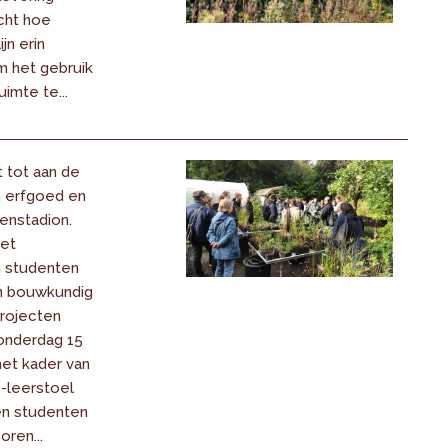
cht hoe
jn erin
m het gebruik
uimte te...
 tot aan de
n erfgoed en
ienstadion.
het
 studenten
 bouwkundig
projecten
onderdag 15
het kader van
-leerstoel
en studenten
oren...