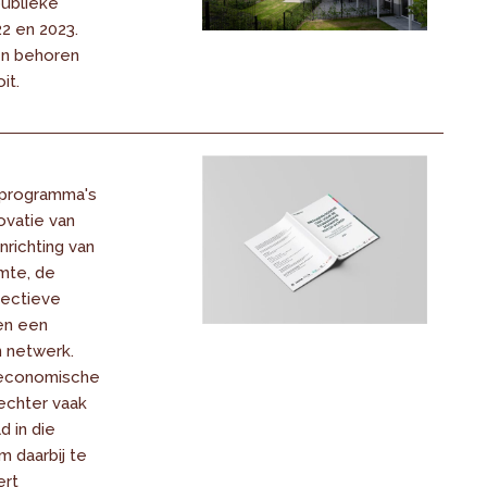
publieke
2 en 2023.
en behoren
it.
sprogramma's
vatie van
richting van
mte, de
lectieve
en een
n netwerk.
 economische
 echter vaak
 in die
 daarbij te
ert