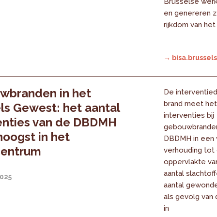
Brusselse wer
en genereren z
rijkdom van he
→ bisa.brussels
wbranden in het
De interventiedi
brand meet het 
ls Gewest: het aantal
interventies bij
enties van de DBDMH
gebouwbranden
 hoogst in het
DBDMH in een wi
centrum
verhouding tot
oppervlakte van
aantal slachtof
2025
aantal gewond
als gevolg van
in