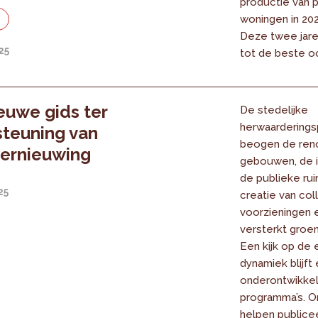
productie van 
woningen in 202
e
Deze twee jar
25
tot de beste oo
euwe gids ter
De stedelijke
herwaardering
teuning van
beogen de reno
vernieuwing
gebouwen, de in
de publieke rui
25
creatie van col
voorzieningen 
versterkt groe
Een kijk op de
dynamiek blijft
onderontwikkeld
programma’s. Om
helpen publice