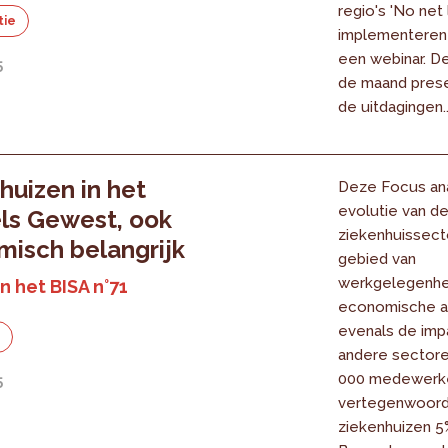
regio's 'No net 
tie
implementeren
een webinar. De
5
de maand pres
de uitdagingen..
huizen in het
Deze Focus an
evolutie van d
ls Gewest, ook
ziekenhuissect
isch belangrijk
gebied van
werkgelegenhe
n het BISA n°71
economische act
evenals de imp
e
andere sectore
000 medewerk
5
vertegenwoord
ziekenhuizen 5