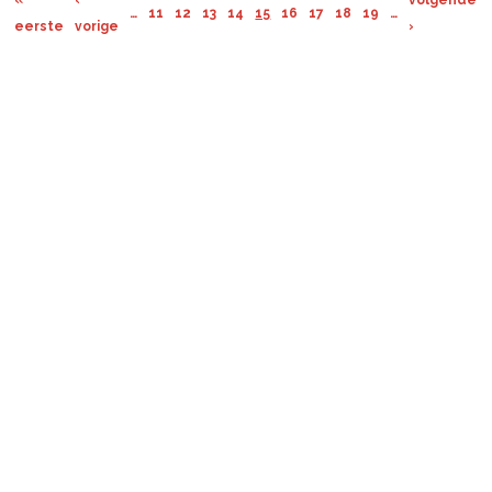
«
‹
volgende
…
11
12
13
14
15
16
17
18
19
…
eerste
vorige
›