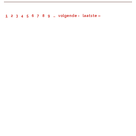
1
2
3
4
5
6
7
8
9
…
volgende ›
laatste »