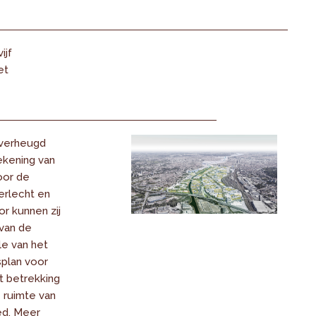
ijf
et
 verheugd
kening van
oor de
rlecht en
or kunnen zij
van de
le van het
splan voor
 betrekking
 ruimte van
ed. Meer