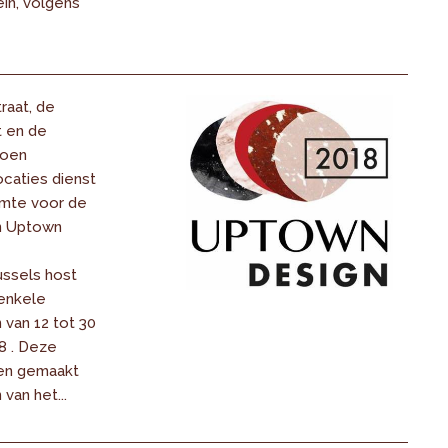
in, volgens
raat, de
t en de
doen
ocaties dienst
imte voor de
an Uptown
ussels host
enkele
 van 12 tot 30
8 . Deze
en gemaakt
van het...