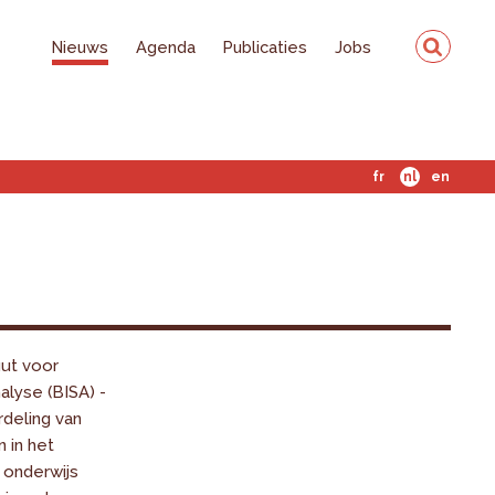
Nieuws
Agenda
Publicaties
Jobs
fr
nl
en
uut voor
alyse (BISA) -
erdeling van
n in het
 onderwijs