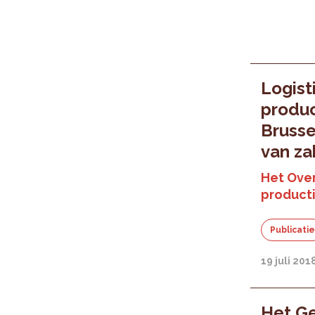
Logist
produc
Brusse
van za
Het Over
producti
Publicati
19 juli 201
Het Ge