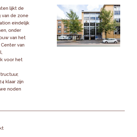
ten lijkt de
g van de zone
tion eindelijk
en, onder
ouw van het
 Center van
l,
jk voor het
tructuur,
 klaar zijn
uwe noden
kt