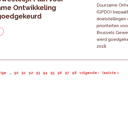
Duurzame Ontw
ame Ontwikkeling
(GPDO) bepaal
goedgekeurd
doelstellingen 
prioriteiten voo
e
Brussels Gewes
werd goedgekeu
8
2018.
rige
…
90
91
92
93
94
95
96
97
98
volgende ›
laatste »