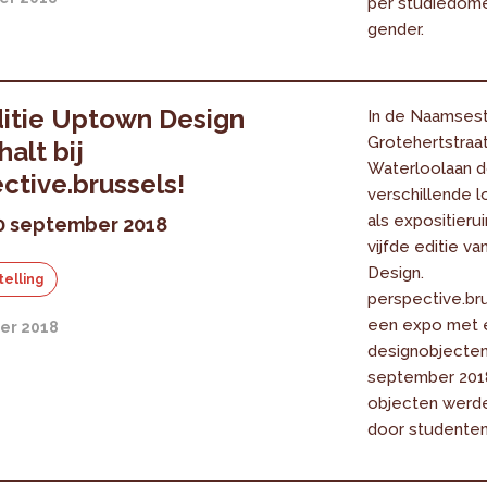
per studiedome
gender.
itie Uptown Design
In de Naamsest
Grotehertstraa
halt bij
Waterloolaan 
ctive.brussels!
verschillende l
als expositieru
30 september 2018
vijfde editie v
Design.
elling
perspective.br
een expo met 
er 2018
designobjecten
september 201
objecten werd
door studenten 