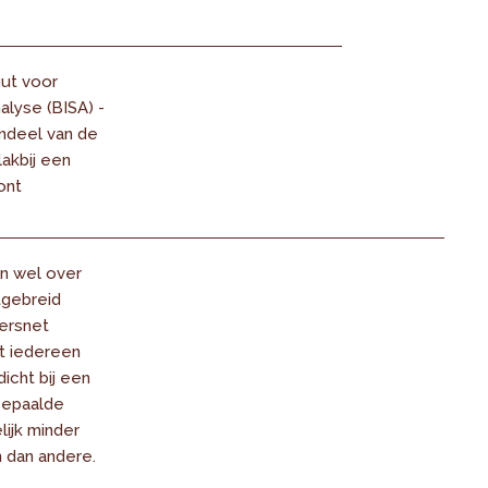
uut voor
alyse (BISA) -
Aandeel van de
lakbij een
ont
n wel over
tgebreid
ersnet
et iedereen
icht bij een
Bepaalde
lijk minder
 dan andere.