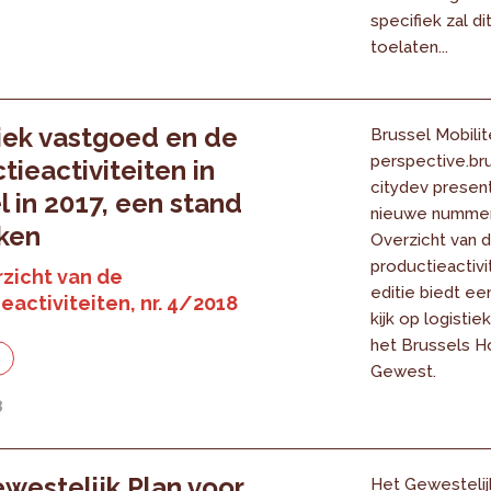
specifiek zal di
toelaten...
iek vastgoed en de
Brussel Mobilite
perspective.br
tieactiviteiten in
citydev presen
l in 2017, een stand
nieuwe nummer
ken
Overzicht van 
productieactivi
zicht van de
editie biedt e
eactiviteiten, nr. 4/2018
kijk op logistie
het Brussels H
e
Gewest.
8
westelijk Plan voor
Het Gewestelij