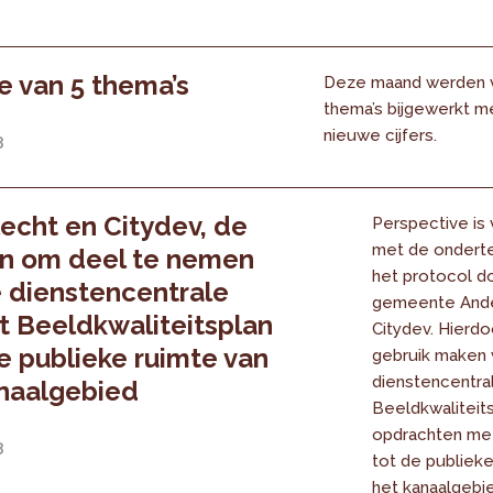
 van 5 thema’s
Deze maand werden v
thema’s bijgewerkt m
nieuwe cijfers.
8
echt en Citydev, de
Perspective is
met de onderte
en om deel te nemen
het protocol d
 dienstencentrale
gemeente Ande
t Beeldkwaliteitsplan
Citydev. Hierdo
e publieke ruimte van
gebruik maken 
dienstencentra
naalgebied
Beeldkwaliteit
opdrachten met
8
tot de publieke
het kanaalgebi