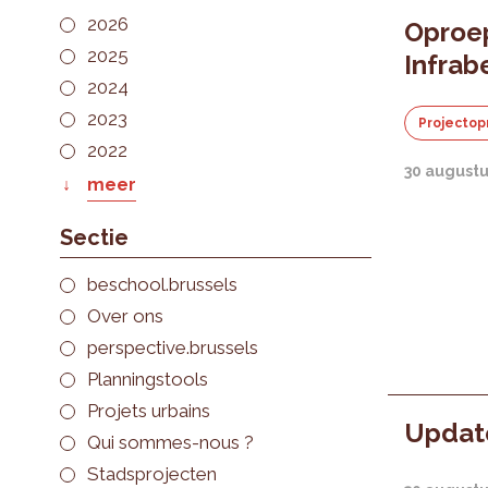
2026
Oproe
2025
Infrab
2024
2023
Projectop
2022
30 august
meer
Sectie
beschool.brussels
Over ons
perspective.brussels
Planningstools
Projets urbains
Update
Qui sommes-nous ?
Stadsprojecten