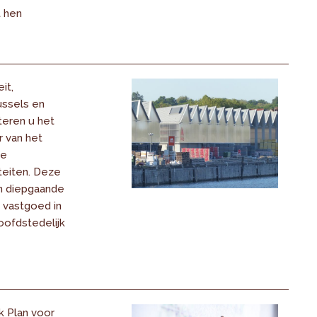
t hen
it,
ussels en
teren u het
 van het
de
teiten. Deze
en diepgaande
k vastgoed in
oofdstedelijk
k Plan voor