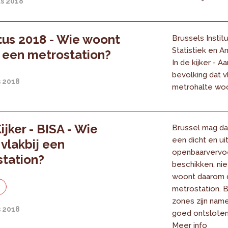
us 2018
us 2018 - Wie woont
Brussels Instit
Statistiek en An
j een metrostation?
In de kijker - 
bevolking dat v
s 2018
metrohalte wo
ijker - BISA - Wie
Brussel mag da
een dicht en ui
vlakbij een
openbaarvervo
tation?
beschikken, ni
woont daarom d
e
metrostation. 
zones zijn name
s 2018
goed ontsloten
Meer info