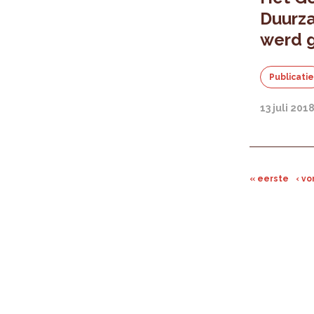
Duurz
werd 
Publicati
13 juli 201
« eerste
‹ vo