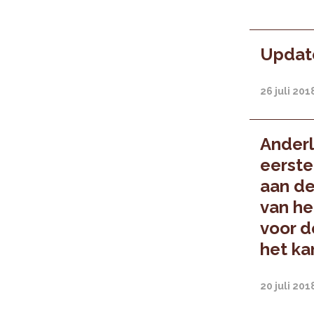
Update
26 juli 201
Anderl
eerst
aan de
van he
voor d
het ka
20 juli 201