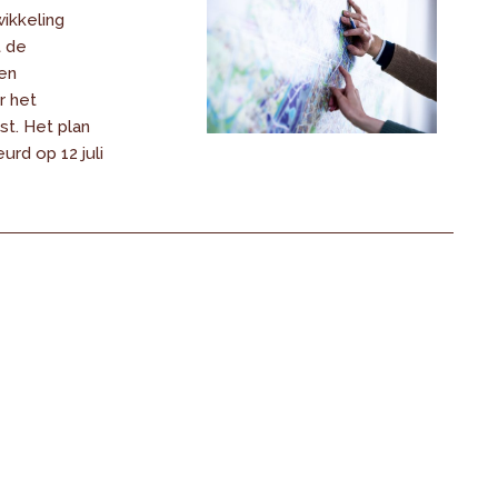
ikkeling
t de
en
r het
t. Het plan
rd op 12 juli