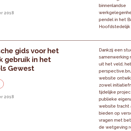
binnenlandse
werkgelegenhe
r 2018
pendel in het B
Hoofdstedelij
sche gids voor het
Dankzij een stud
samenwerking 
jk gebruik in het
uit het veld, 
els Gewest
perspective.br
website ontwik
e
zowel initiatie
tijdelijke proje
r 2018
publieke eigen
website tracht
bieden op vers
vragen met bet
de wetgeving ro