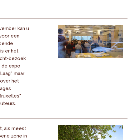
vember kan u
 voor een
opende
 is er het
acht-bezoek
n de expo
Laag", maar
 over het
sages
Bruxelles"
uteurs.
t, als meest
oene zone in