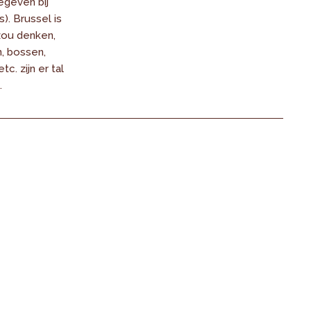
gegeven bij
). Brussel is
zou denken,
, bossen,
tc. zijn er tal
.