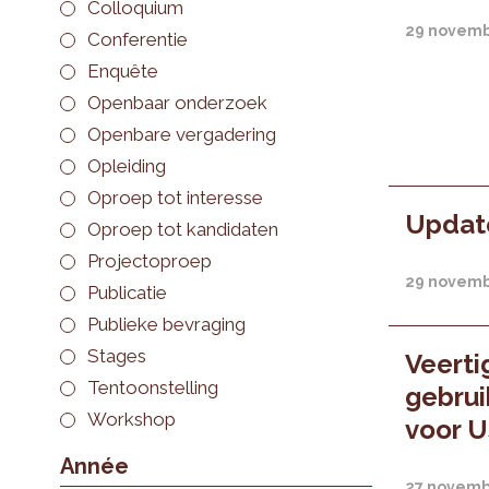
Colloquium
29 novemb
Conferentie
Enquête
Openbaar onderzoek
Openbare vergadering
Opleiding
Oproep tot interesse
Update
Oproep tot kandidaten
Projectoproep
29 novemb
Publicatie
Publieke bevraging
Stages
Veertig
Tentoonstelling
gebrui
Workshop
voor 
Année
27 novemb