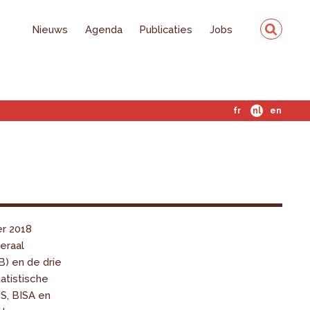
Nieuws
Agenda
Publicaties
Jobs
fr
nl
en
r 2018
eraal
B) en de drie
atistische
S, BISA en