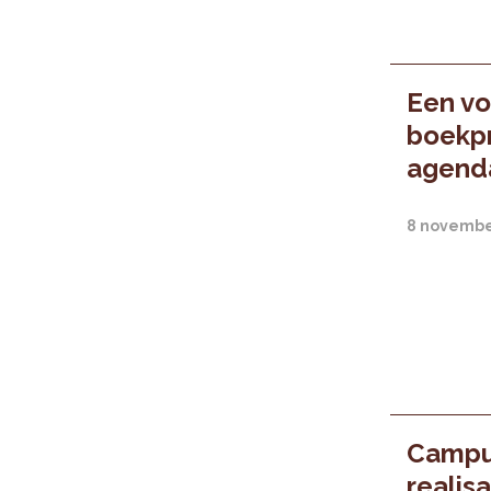
Een vo
boekpr
agend
8 novembe
Campus
realis