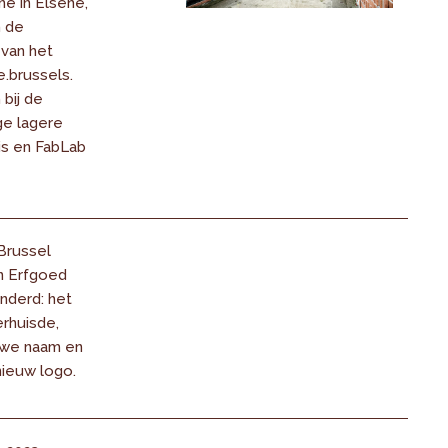
e in Elsene,
n de
van het
.brussels.
bij de
ge lagere
is en FabLab
 Brussel
 Erfgoed
nderd: het
rhuisde,
uwe naam en
ieuw logo.