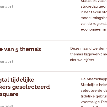
Statistiek Vlaa
studiedag geor
er 2018
in het teken st
modelleringsin
van de regiona
economieën in 
 van 5 thema’s
Deze maand werden v
thema’s bijgewerkt m
nieuwe cijfers.
er 2018
tal tijdelijke
De Maatschappi
Stedelijke Inric
kers geselecteerd
selecteerde de
Usquare
tijdelijke gebru
voormalige Frit
er 2018