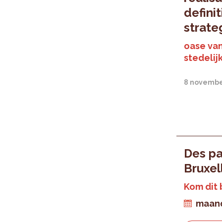
defini
strate
oase va
stedelijk
8 novembe
Des pa
Bruxel
Kom dit 
maand