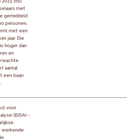
 2023 zou
selaars met
aar gemiddeld
00 personen,
emt met een
er jaar. Die
is hoger dan
eren en
erwachte
t aantal
t een baan
.
uut voor
alyse (BISA) -
arlijkse
e werkende
de