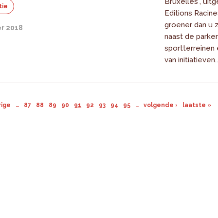
Bruxelles", uit
tie
Editions Racines
groener dan u 
r 2018
naast de parken
sportterreinen e
van initiatieven..
rige
…
87
88
89
90
91
92
93
94
95
…
volgende ›
laatste »