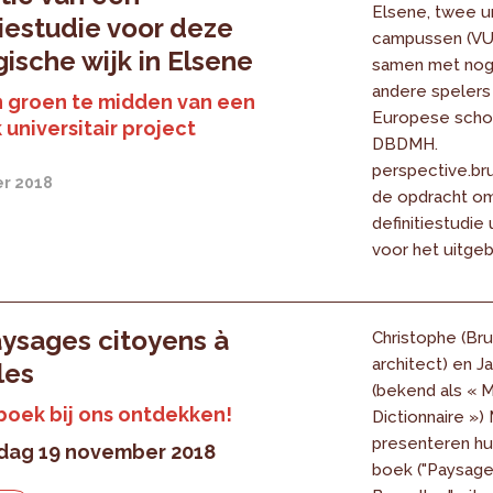
Elsene, twee un
tiestudie voor deze
campussen (VU
gische wijk in Elsene
samen met nog 
andere spelers
n groen te midden van een
Europese scho
 universitair project
DBDMH.
perspective.br
r 2018
de opdracht o
definitiestudie 
voor het uitgeb
ysages citoyens à
Christophe (Br
architect) en 
les
(bekend als « 
boek bij ons ontdekken!
Dictionnaire »)
presenteren hu
ag 19 november 2018
boek ("Paysage