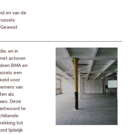
id en van de
russels
k Gewest
ie, en in
met actoren
hebben BMA en
ussels een
keld voor
fnemers van
cten als
aars. Deze
 antwoord te
chillende
rekking tot
nd tijdelijk