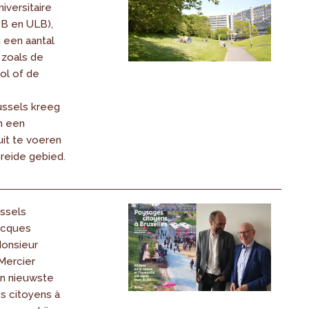
iversitaire
B en ULB),
een aantal
 zoals de
ol of de
ussels kreeg
m een
uit te voeren
reide gebied.
ussels
Jacques
Monsieur
 Mercier
n nieuwste
s citoyens à