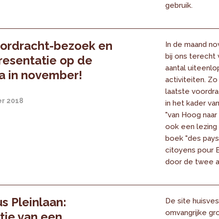
gebruik.
ordracht-bezoek en
In de maand no
bij ons terecht
esentatie op de
aantal uiteenl
a in november!
activiteiten. Zo
laatste voordr
r 2018
in het kader va
"van Hoog naar 
ook een lezing
boek "des pay
citoyens pour 
door de twee a
 Pleinlaan:
De site huisves
omvangrijke gr
atie van een