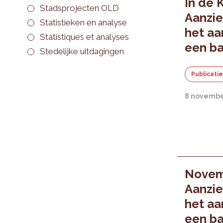
In de K
Stadsprojecten OLD
Aanzie
Statistieken en analyse
het aa
Statistiques et analyses
een b
Stedelijke uitdagingen
Publicati
8 novembe
Novem
Aanzie
het aa
een b