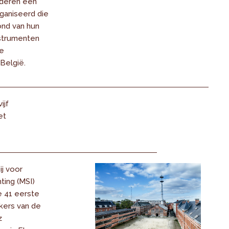
nderen een
ganiseerd die
ond van hun
strumenten
le
België.
ijf
et
j voor
hting (MSI)
 41 eerste
ikers van de
z