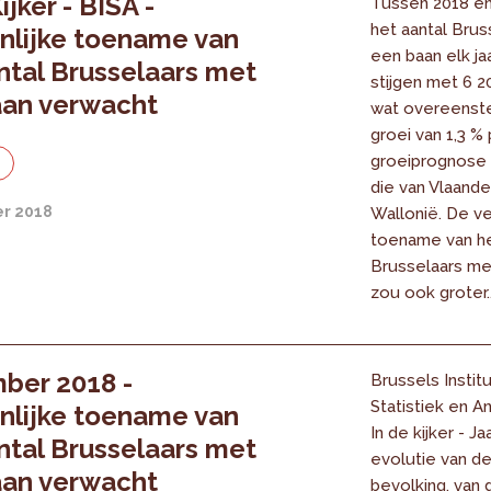
ijker - BISA -
Tussen 2018 en
het aantal Brus
nlijke toename van
een baan elk j
ntal Brusselaars met
stijgen met 6 2
aan verwacht
wat overeenst
groei van 1,3 % p
groeiprognose 
e
die van Vlaand
r 2018
Wallonië. De v
toename van he
Brusselaars me
zou ook groter..
ber 2018 -
Brussels Instit
Statistiek en An
nlijke toename van
In de kijker - Ja
ntal Brusselaars met
evolutie van d
aan verwacht
bevolking, van 