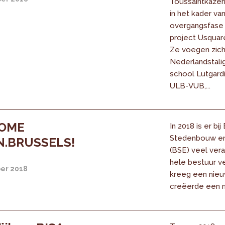
Toussaintkazern
in het kader va
overgangsfase 
project Usquare
Ze voegen zich 
Nederlandstali
school Lutgard
ULB-VUB,...
OME
In 2018 is er bij
Stedenbouw en
.BRUSSELS!
(BSE) veel vera
hele bestuur ve
er 2018
kreeg een nie
creëerde een n