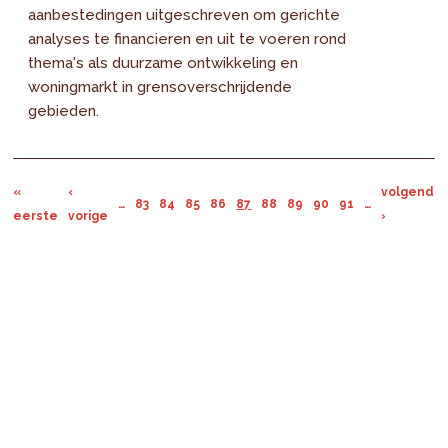
aanbestedingen uitgeschreven om gerichte
analyses te financieren en uit te voeren rond
thema's als duurzame ontwikkeling en
woningmarkt in grensoverschrijdende
gebieden.
«
‹
volgende
…
83
84
85
86
87
88
89
90
91
…
eerste
vorige
›