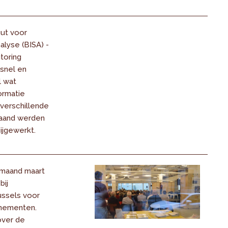
uut voor
alyse (BISA) -
toring
 snel en
l wat
formatie
 verschillende
maand werden
bijgewerkt.
maand maart
bij
ussels voor
enementen.
over de