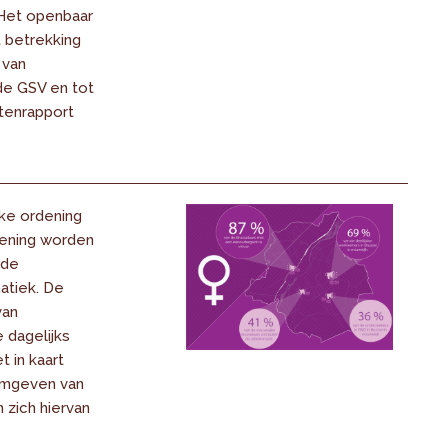
Het openbaar
 betrekking
 van
de GSV en tot
ctenrapport
jke ordening
ening worden
 de
atiek. De
van
 dagelijks
t in kaart
rmgeven van
n zich hiervan