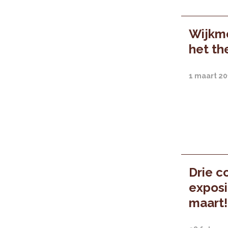
Wijkmo
het th
1 maart 2
Drie c
exposi
maart!