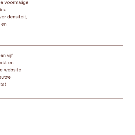
de voormalige
rie
er densiteit,
 en
en vijf
erkt en
e website
ieuwe
tst