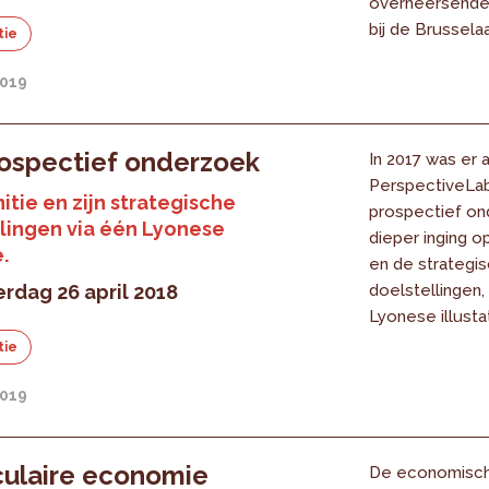
overheersende
bij de Brusselaa
tie
2019
ospectief onderzoek
In 2017 was er 
PerspectiveLa
nitie en zijn strategische
prospectief on
lingen via één Lyonese
dieper inging op
e.
en de strategi
rdag 26 april 2018
doelstellingen,
Lyonese illustat
tie
2019
culaire economie
De economisc