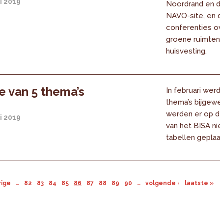
i 2019
Noordrand en 
NAVO-site, en d
conferenties ov
groene ruimten
huisvesting.
 van 5 thema’s
In februari werd
thema’s bijgew
werden er op d
i 2019
van het BISA n
tabellen geplaa
rige
…
82
83
84
85
86
87
88
89
90
…
volgende ›
laatste »