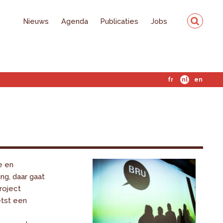
Nieuws
Agenda
Publicaties
Jobs
fr
nl
en
e en
ng, daar gaat
roject
tst een