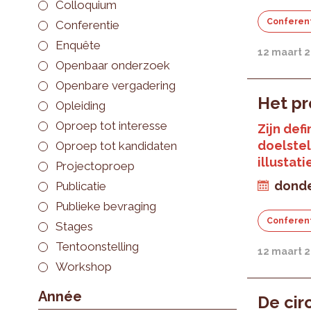
Colloquium
Conferen
Conferentie
Enquête
12 maart 
Openbaar onderzoek
Openbare vergadering
Het pr
Opleiding
Oproep tot interesse
Zijn defi
doelstel
Oproep tot kandidaten
illustati
Projectoproep
donde
Publicatie
Publieke bevraging
Conferen
Stages
Tentoonstelling
12 maart 
Workshop
Année
De cir