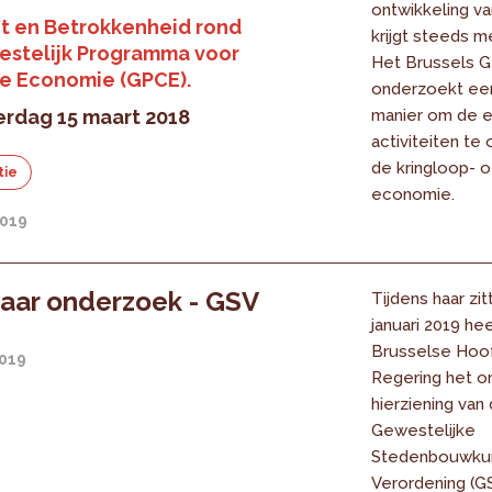
ontwikkeling v
t en Betrokkenheid rond
krijgt steeds m
estelijk Programma voor
Het Brussels 
re Economie (GPCE).
onderzoekt ee
rdag 15 maart 2018
manier om de 
activiteiten te 
de kringloop- of
tie
economie.
2019
aar onderzoek - GSV
Tijdens haar zit
januari 2019 he
Brusselse Hoof
2019
Regering het o
hierziening van
Gewestelijke
Stedenbouwku
Verordening (G