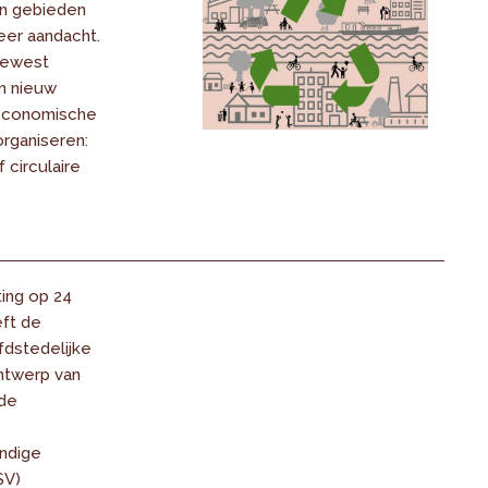
an gebieden
eer aandacht.
Gewest
n nieuw
economische
organiseren:
 circulaire
ting op 24
eft de
dstedelijke
ntwerp van
 de
ndige
SV)