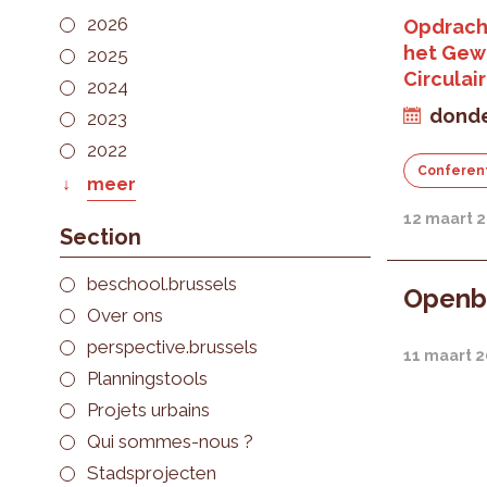
2026
Opdrach
het Gew
2025
Circulai
2024
donde
2023
2022
Conferen
meer
12 maart 
Section
beschool.brussels
Openb
Over ons
perspective.brussels
11 maart 
Planningstools
Projets urbains
Qui sommes-nous ?
Stadsprojecten