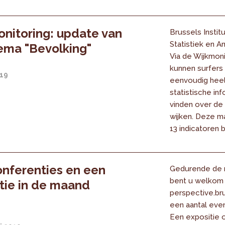
nitoring: update van
Brussels Instit
Statistiek en An
ema "Bevolking"
Via de Wijkmoni
kunnen surfers
019
eenvoudig hee
statistische in
vinden over de
wijken. Deze 
13 indicatoren 
onferenties en een
Gedurende de 
bent u welkom 
tie in de maand
perspective.br
een aantal ev
Een expositie 