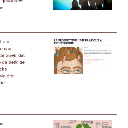
 gevoelens
rs.
al een
b over
derzoek, dat
 de definitie
sche
 via één
ie.
he