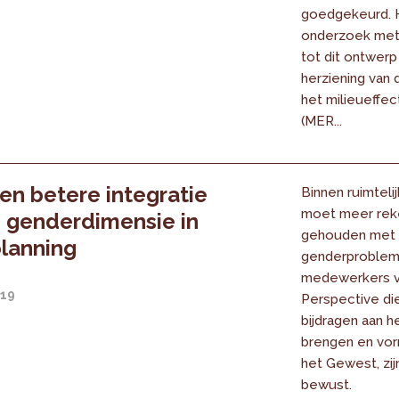
goedgekeurd. 
onderzoek met
tot dit ontwerp
herziening van 
het milieueffe
(MER...
en betere integratie
Binnen ruimteli
moet meer rek
 genderdimensie in
gehouden met
lanning
genderproblem
medewerkers 
019
Perspective die
bijdragen aan he
brengen en vo
het Gewest, zij
bewust.