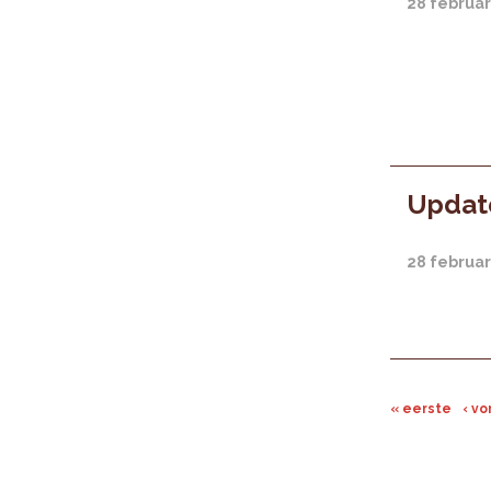
28 februar
Update
28 februar
« eerste
‹ vo