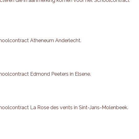
ecteren die in aanmerking komen voor het Schoolcontract
choolcontract Atheneum Anderlecht.
choolcontract Edmond Peeters in Elsene.
hoolcontract La Rose des vents in Sint-Jans-Molenbeek.