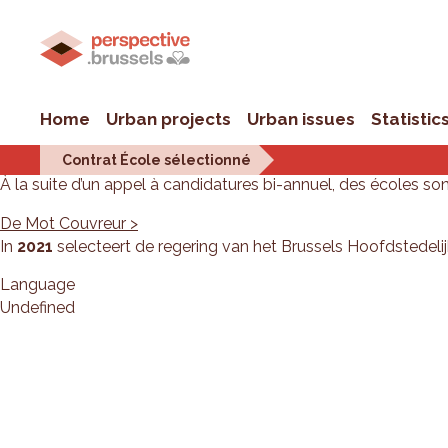
Home
Urban projects
Urban issues
Statistic
Contrat École sélectionné
À la suite d’un appel à candidatures bi-annuel, des écoles s
De Mot Couvreur >
In
2021
selecteert de regering van het Brussels Hoofdstedel
Language
Undefined