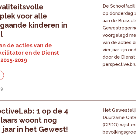
aliteitsvolle
De Schoolfacili
op donderdag 1
plek voor alle
aan de Brussel
gaande kinderen in
Gewestregering
l
voorgelegd met
van de acties d
an de acties van de
vier jaar zijn 
cilitator en de Dienst
door de Dienst
 2015-2019
perspective.bru
e
19
ctiveLab: 1 op de 4
Het Gewestelij
Duurzame Ontw
laars woont nog
(GPDO) wijst e
 jaar in het Gewest!
bevolkingsgroe