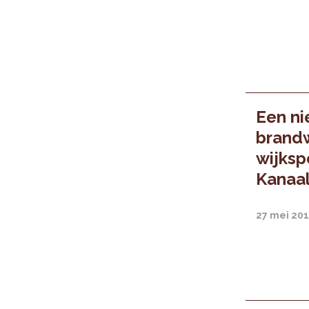
Een n
brand
wijksp
Kanaal
27 mei 20