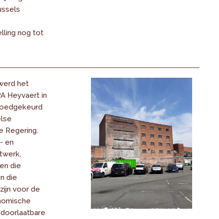
ussels
lling nog tot
werd het
A Heyvaert in
goedgekeurd
else
e Regering.
- en
twerk,
en die
n die
ijn voor de
nomische
r doorlaatbare