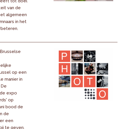
eeft tot doel
eit van de
 het algemeen
naars in het
rbeteren.
 Brusselse
lijke
russel op een
e manier in
 De
 de expo
rds' op
uni bood de
n de
er een
bij te geven.