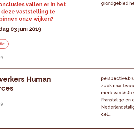
grondgebied het
nclusies vallen er in het
n deze vaststelling te
binnen onze wijken?
ag 03 juni 2019
tie
19
erkers Human
perspective.bru
zoek naar twe
rces
medewerk(s)te
Franstalige en 
19
Nederlandstali
cel...