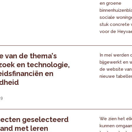
en groene
binnenhuizenbl
sociale woning
stuk concrete 
voor de Heyvae
e van de thema's
In mei werden d
bijgewerkt en 
oek en technologie,
de website van
idsfinanciën en
nieuwe tabelle
dheid
19
jecten geselecteerd
We zien het elk
kunnen omgaan 
band met leren