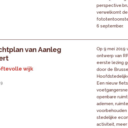
perspective.br
verwelkomt de
fototentoonste
6 september.
chtplan van Aanleg
Op 9 mei 2019 
ontwerp van RP
ert
eerste lezing 
ftevolle wijk
door de Bruss
Hoofdstedelijk
19
Een nieuw fiets
voetgangersne
openbare ruimt
ademen, ruimte
voorbehouden z
stedelijke eco
activiteit, mee