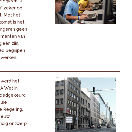
ologieën is
f, zeker op
t. Met het
omst is het
jongeren geen
umenten van
eën zijn,
ed begrijpen
 werken.
 werd het
A Wet in
goedgekeurd
else
e Regering.
nieuw
dig ontwerp