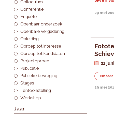
leven va
Colloquium
Conferentie
29 mei 20
Enquête
Openbaar onderzoek
Openbare vergadering
Opleiding
Fotote
Oproep tot interesse
Schie
Oproep tot kandidaten
Projectoproep
21 ju
Publicatie
Publieke bevraging
Tentoonst
Stages
29 mei 20
Tentoonstelling
Workshop
Jaar