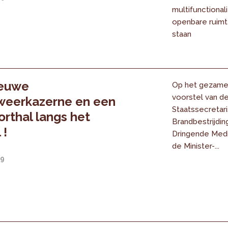
multifunctionali
openbare ruimt
staan
ieuwe
Op het gezamen
voorstel van d
weerkazerne en een
Staatssecretari
orthal langs het
Brandbestrijdin
 !
Dringende Med
de Minister-...
19