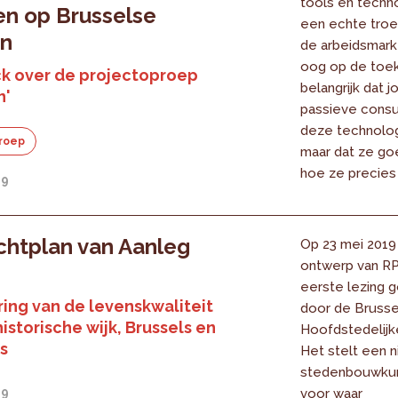
tools en techn
n op Brusselse
een echte troe
en
de arbeidsmark
oog op de toek
k over de projectoproep
belangrijk dat 
n'
passieve cons
deze technologi
roep
maar dat ze go
hoe ze precies
19
chtplan van Aanleg
Op 23 mei 2019
ontwerp van RP
eerste lezing 
ing van de levenskwaliteit
door de Bruss
historische wijk, Brussels en
Hoofdstedelijk
s
Het stelt een 
stedenbouwkun
19
voor waar