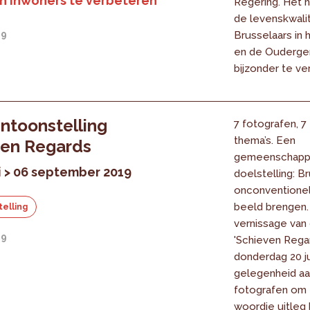
n inwoners te verbeteren
Regering. Het h
de levenskwalit
19
Brusselaars in
en de Oudergem
bijzonder te ve
ntoonstelling
7 fotografen, 7
thema’s. Een
ven Regards
gemeenschappe
ni > 06 september 2019
doelstelling: B
onconventionel
beeld brengen.
elling
vernissage van
19
'Schieven Rega
donderdag 20 j
gelegenheid aa
fotografen om 
woordje uitleg 