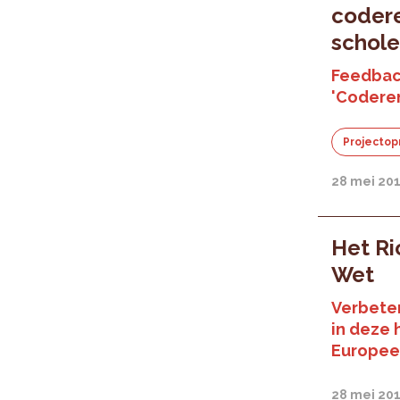
codere
schol
Feedbac
'Codere
Projectop
28 mei 20
Het Ri
Wet
Verbeter
in deze 
Europee
28 mei 20