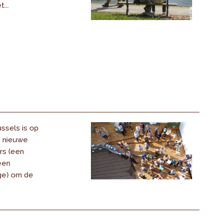
...
ssels is op
e nieuwe
rs (een
een
ge) om de