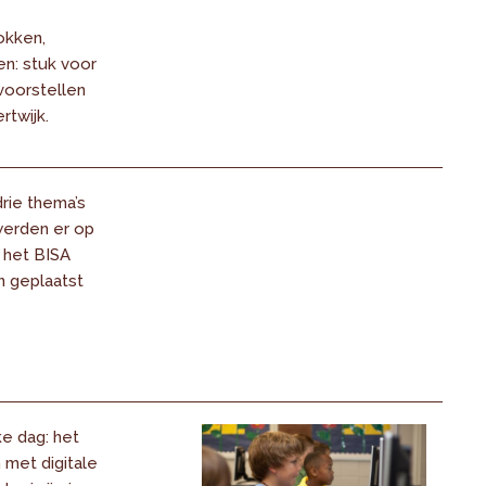
okken,
en: stuk voor
voorstellen
rtwijk.
rie thema’s
werden er op
 het BISA
n geplaatst
e dag: het
met digitale