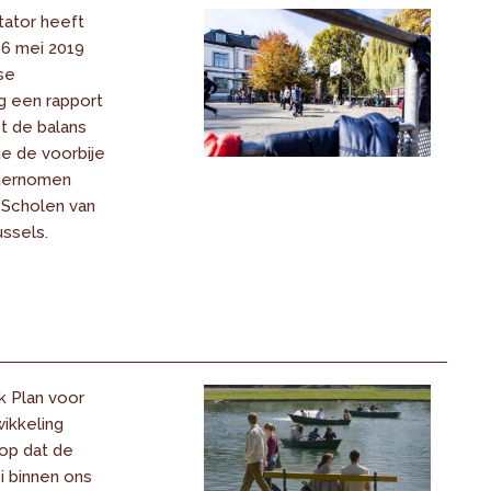
tator heeft
6 mei 2019
se
 een rapport
 de balans
ie de voorbije
ondernomen
 Scholen van
ssels.
k Plan voor
ikkeling
rop dat de
i binnen ons