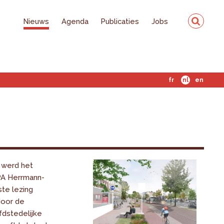
Nieuws
Agenda
Publicaties
Jobs
fr
nl
en
 werd het
PA Herrmann-
te lezing
oor de
dstedelijke