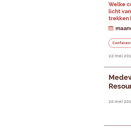
Welke co
licht va
trekken 
maand
Conferen
22 mei 20
Medew
Resou
20 mei 20