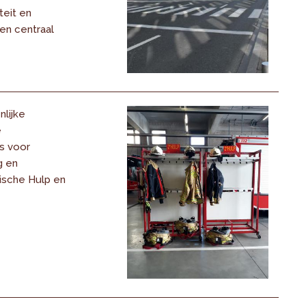
teit en
en centraal
lijke
e
s voor
g en
ische Hulp en