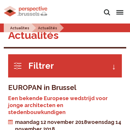
Zoeken
Menu
Actualites
Actualités
Actualités
Filtrer
EUROPAN in Brussel
Een bekende Europese wedstrijd voor
jonge architecten en
stedenbouwkundigen
maandag 12 november 2018
woensdag 14
november 2018