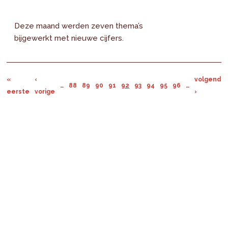
Deze maand werden zeven thema’s
bijgewerkt met nieuwe cijfers.
«
‹
volgende
…
88
89
90
91
92
93
94
95
96
…
eerste
vorige
›