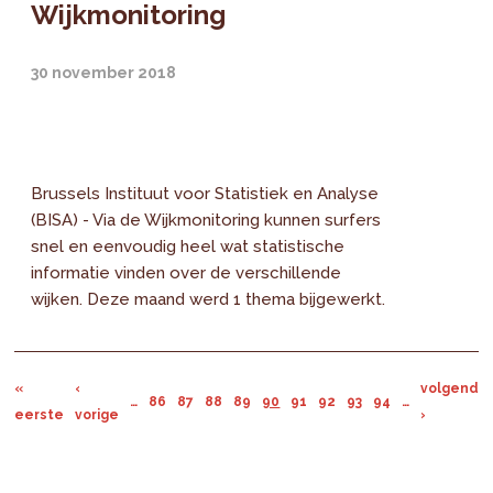
Wijkmonitoring
30 november 2018
Brussels Instituut voor Statistiek en Analyse
(BISA) - Via de Wijkmonitoring kunnen surfers
snel en eenvoudig heel wat statistische
informatie vinden over de verschillende
wijken. Deze maand werd 1 thema bijgewerkt.
«
‹
volgende
…
86
87
88
89
90
91
92
93
94
…
eerste
vorige
›