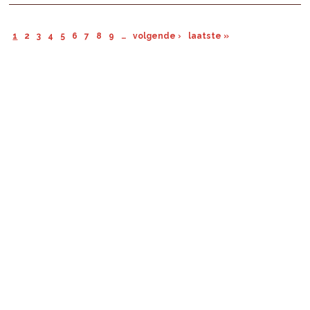
1
2
3
4
5
6
7
8
9
…
volgende ›
laatste »