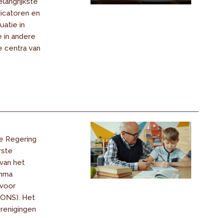
langrijkste
dicatoren en
uatie in
 in andere
e centra van
e Regering
rste
van het
amma
 voor
(ONS). Het
renigingen