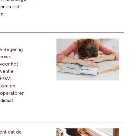
unnen zich
n.
e Regering
ieuwe
voor het
ventie
(PSV).
olen en
 operatoren
didaat
ont dat de