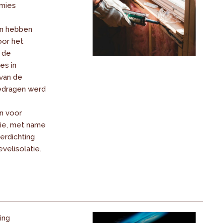
emies
n hebben
or het
 de
es in
van de
dragen werd
n voor
ie, met name
terdichting
velisolatie.
ing