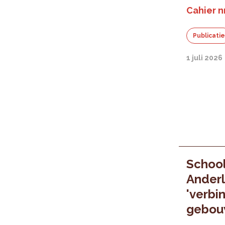
Cahier nr
Publicati
1 juli 2026
Schoo
Anderl
'verbi
gebou