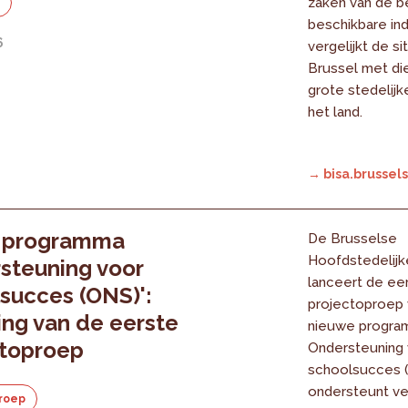
zaken van de be
e
beschikbare in
6
vergelijkt de sit
Brussel met die
grote stedelijk
het land.
→ bisa.brussels
 programma
De Brusselse
Hoofdstedelijk
steuning voor
lanceert de ee
succes (ONS)':
projectoproep 
ing van de eerste
nieuwe progr
ctoproep
Ondersteuning
schoolsucces 
ondersteunt ve
roep