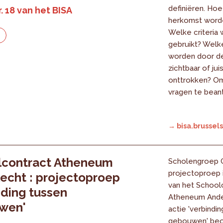
definiëren. Hoe
. 18 van het BISA
herkomst word
Welke criteria
e
gebruikt? Welke
worden door d
zichtbaar of jui
onttrokken? O
vragen te beant
→ bisa.brussels
lcontract Atheneum
Scholengroep 
projectoproep 
echt : projectoproep
van het School
nding tussen
Atheneum Ande
wen'
actie 'verbindi
gebouwen' beo