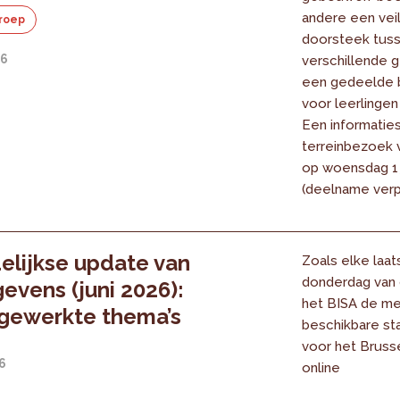
andere een vei
roep
doorsteek tus
26
verschillende
een gedeelde 
voor leerlingen
Een informatie
terreinbezoek 
op woensdag 1 j
(deelname verpl
lijkse update van
Zoals elke laat
donderdag van
evens (juni 2026):
het BISA de m
jgewerkte thema’s
beschikbare sta
voor het Bruss
26
online