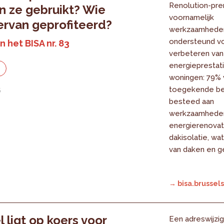
Renolution-pr
 ze gebruikt? Wie
voornamelijk
ervan geprofiteerd?
werkzaamhede
ondersteund vo
n het BISA nr. 83
verbeteren van
energieprestati
e
woningen: 79% 
toegekende be
6
besteed aan
werkzaamhede
energierenovat
dakisolatie, wa
van daken en ge
→ bisa.brussels
l ligt op koers voor
Een adreswijzig