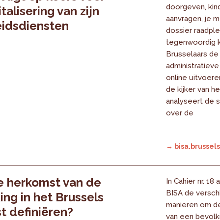
doorgeven, kind
talisering van zijn
aanvragen, je 
idsdiensten
dossier raadpl
tegenwoordig 
Brusselaars d
administratieve
online uitvoeren
de kijker van h
analyseert de s
over de
→ bisa.brussels
e herkomst van de
In Cahier nr. 18
BISA de versch
ing in het Brussels
manieren om d
 definiëren?
van een bevolk