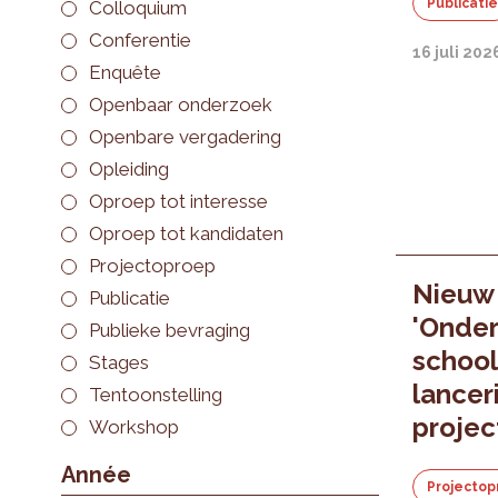
Publicati
Colloquium
Conferentie
16 juli 202
Enquête
Openbaar onderzoek
Openbare vergadering
Opleiding
Oproep tot interesse
Oproep tot kandidaten
Projectoproep
Nieuw
Publicatie
'Onder
Publieke bevraging
school
Stages
lancer
Tentoonstelling
proje
Workshop
Année
Projectop