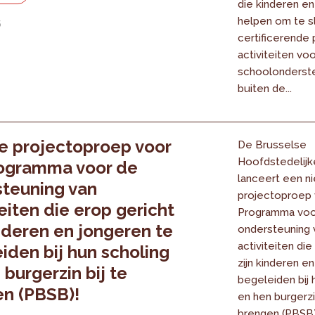
die kinderen en
helpen om te s
6
certificerende 
activiteiten voo
schoolonderste
buiten de...
 projectoproep voor
De Brusselse
Hoofdstedelijk
rogramma voor de
lanceert een n
teuning van
projectoproep 
teiten die erop gericht
Programma voo
inderen en jongeren te
ondersteuning 
activiteiten die
iden bij hun scholing
zijn kinderen e
 burgerzin bij te
begeleiden bij 
n (PBSB)!
en hen burgerzin
brengen (PBSB).