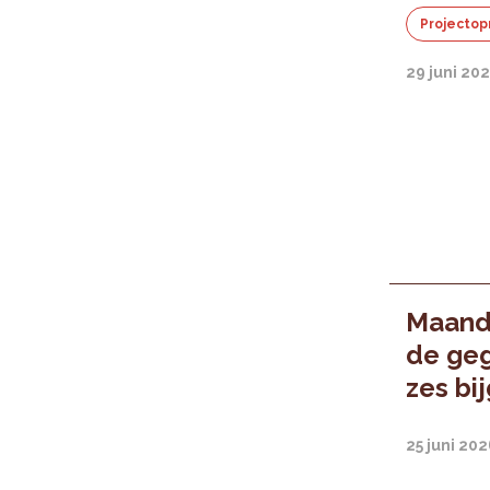
Projectop
29 juni 20
Maande
de geg
zes bi
25 juni 20