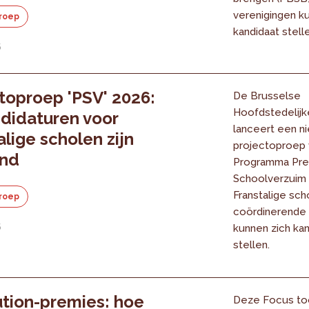
verenigingen k
roep
kandidaat stelle
6
toproep 'PSV' 2026:
De Brusselse
Hoofdstedelijk
didaturen voor
lanceert een n
alige scholen zijn
projectoproep 
nd
Programma Pre
Schoolverzuim 
Franstalige sch
roep
coördinerende
6
kunnen zich kan
stellen.
tion-premies: hoe
Deze Focus to