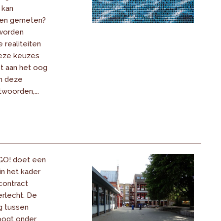
 kan
en gemeten?
 worden
 realiteiten
eze keuzes
st aan het oog
m deze
woorden,...
GO! doet een
in het kader
contract
rlecht. De
ng tussen
ogt onder