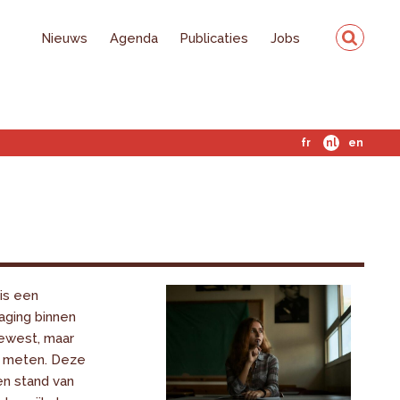
Nieuws
Agenda
Publicaties
Jobs
fr
nl
en
is een
daging binnen
ewest, maar
te meten. Deze
n stand van