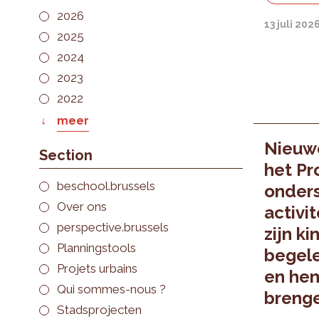
2026
13 juli 202
2025
2024
2023
2022
meer
Nieuwe
Section
het P
beschool.brussels
onders
Over ons
activi
perspective.brussels
zijn k
Planningstools
begele
Projets urbains
en hen
Qui sommes-nous ?
brenge
Stadsprojecten