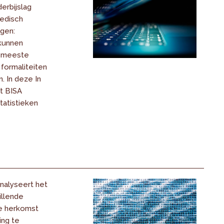
erbijslag
medisch
egen:
kunnen
e meeste
 formaliteiten
. In deze In
et BISA
tatistieken
 analyseert het
illende
e herkomst
ing te