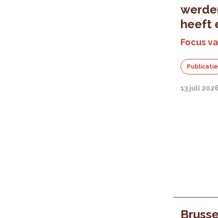
werden
heeft 
Focus va
Publicati
13 juli 202
Brusse