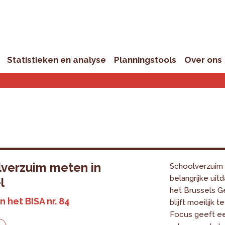
Statistieken en analyse
Planningstools
Over ons
verzuim meten in
Schoolverzuim 
belangrijke uit
l
het Brussels G
n het BISA nr. 84
blijft moeilijk 
Focus geeft ee