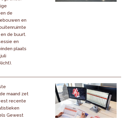
lige
sen de
 gebouwen en
buitenruimte
 en de buurt.
sessie en
vinden plaats
uli
icht).
ste
 de maand zet
eest recente
tistieken
els Gewest