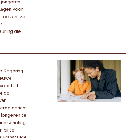
 jongeren
lagen voor
proeven, via
r
uning die
e Regering
ieuwe
voor het
r de
van
 erop gericht
n jongeren te
hun scholing
 bij te
 Franstalige