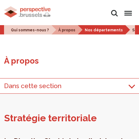
Rechercher
Menu
Qui sommes-nous ?
À propos
Nos départements
Str
À pro­pos
Dans cette section
Stra­té­gie ter­ri­to­riale