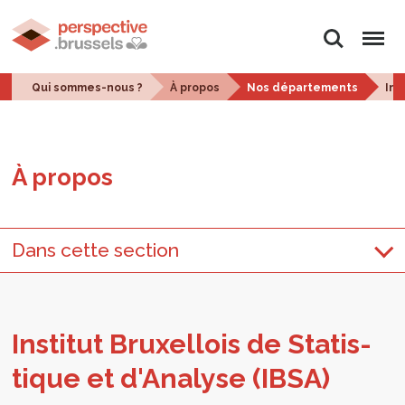
Rechercher
Menu
Qui sommes-nous ?
À propos
Nos départements
Ins
À pro­pos
Dans cette section
Ins­ti­tut Bruxel­lois de Sta­tis­
tique et d'A­na­lyse (IBSA)