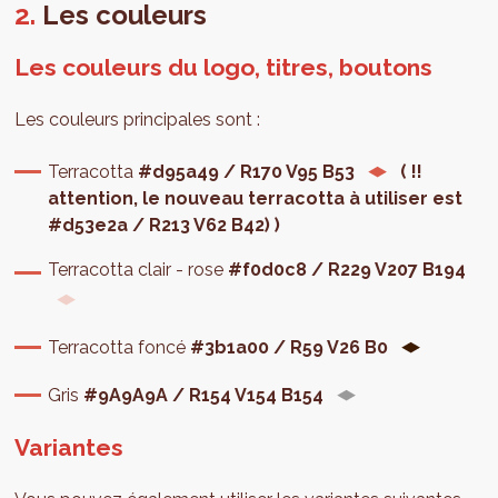
Les couleurs
Les couleurs du logo, titres, boutons
Les couleurs principales sont :
Terracotta
#d95a49 / R170 V95 B53
( !!
attention, le nouveau terracotta à utiliser est
#d53e2a / R
213 V62 B42)
)
Terracotta clair - rose
#f0d0c8 / R229 V207 B194
Terracotta foncé
#3b1a00 / R59 V26 B0
Gris
#9A9A9A / R154 V154 B154
Variantes