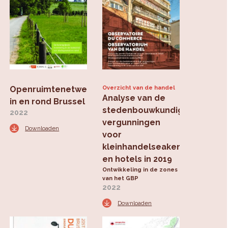
Openruimtenetwerk
Overzicht van de handel
Analyse van de
in en rond Brussel
stedenbouwkundige
2022
vergunningen
Downloaden
voor
kleinhandelseaken
en hotels in 2019
Ontwikkeling in de zones
van het GBP
2022
Downloaden