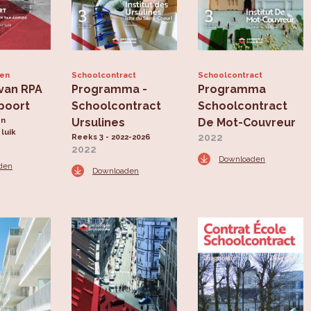
ten
Schoolcontract
Schoolcontract
van RPA
Programma -
Programma
poort
Schoolcontract
Schoolcontract
en
Ursulines
De Mot-Couvreur
luik
2022
Reeks 3 - 2022-2026
2022
Downloaden
den
Downloaden