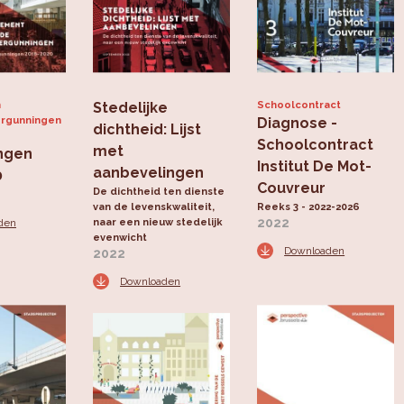
n
Stedelijke
Schoolcontract
ergunningen
Diagnose -
dichtheid: Lijst
Schoolcontract
met
ngen
Institut De Mot-
aanbevelingen
0
Couvreur
De dichtheid ten dienste
van de levenskwaliteit,
Reeks 3 - 2022-2026
2022
den
naar een nieuw stedelijk
evenwicht
Downloaden
2022
Downloaden