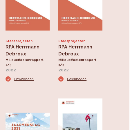
Stadsprojecten
Stadsprojecten
RPA Herrmann-
RPA Herrmann-
Debroux
Debroux
Milieueffectenrapport
Milieueffectenrapport
2/3
3/3
2022
2022
Downloaden
Downloaden