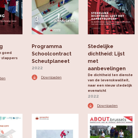
ng
Programma
Stedelijke
n goed
Schoolcontract
dichtheid: Lijst
 stappers
Scheutplaneet
met
2022
aanbevelingen
De dichtheid ten dienste
Downloaden
den
van de levenskwaliteit,
naar een nieuw stedelijk
evenwicht
2022
Downloaden