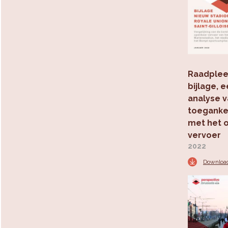
Raadplee
bijlage, 
analyse 
toegankel
met het 
vervoer
2022
Downloa