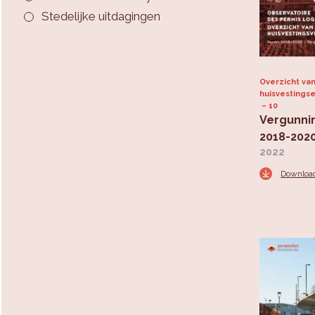
Stedelijke uitdagingen
Overzicht va
huisvestings
10
Vergunni
2018-202
2022
Downloa