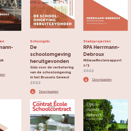
ten
Schoolgids
Stadsprojecten
mann-
De
RPA Herrmann-
schoolomgeving
Debroux
uik
heruitgevonden
Milieueffectenrapport
1/3
Gids voor de verbetering
2022
van de schoolomgeving
den
in het Brussels Gewest
Downloaden
2022
Downloaden