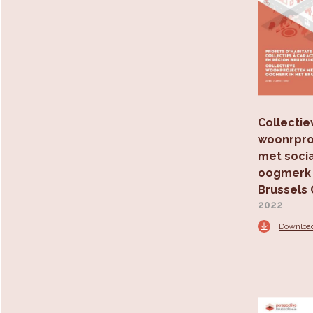
Collectie
woonrpro
met soci
oogmerk 
Brussels
2022
Downloa