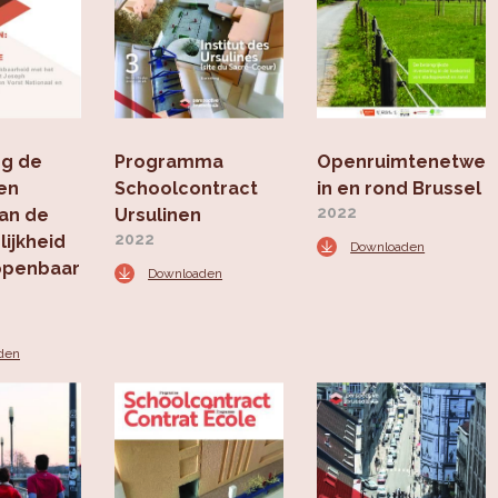
g de
Programma
Openruimtenetwer
een
Schoolcontract
in en rond Brussel
2022
van de
Ursulinen
2022
ijkheid
Downloaden
openbaar
Downloaden
den