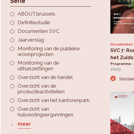
Serie
ABOUT.brussels
Definitiestudie
Documenten SVC
Jaarverslag
Documenten
Monitoring van de publieke
SVC 7: R
woonprojecten
het Zuids
Monitoring van de
Programma -
uithuiszettingen
2023
Overzicht van de handel
Downloa
Overzicht van de
productieactiviteiten
Overzicht van het kantorenpark
Overzicht van
huisvestingsergunningen
meer