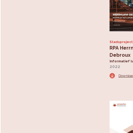
Stadsprojec
RPA Herr
Debroux
Informatief l
2022
Downloa