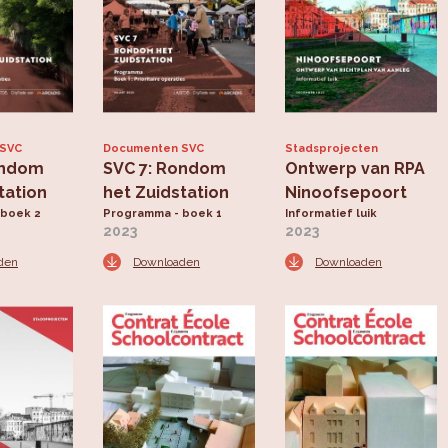
 SVC
Documenten SVC
Stadsprojecten
ondom
SVC 7: Rondom
Ontwerp van RPA
tation
het Zuidstation
Ninoofsepoort
 boek 2
Programma - boek 1
Informatief luik
2023
2023
den
Downloaden
Downloaden