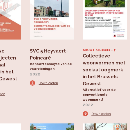
ve
SVC 5 Heyvaert-
ABOUT.brussels
7
Collectieve
jecten
Poincaré
woonvormen met
aal
Behoefteanalyse van de
voorzieningen
sociaal oogmerk
in het
2022
in het Brussels
 Gewest
Downloaden
Gewest
Alternatief voor de
den
conventionele
woonmarkt?
2022
Downloaden