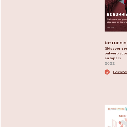
be runni
Gids voor ee
ontwerp voor
en lopers
2022
Downloa