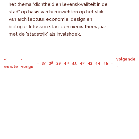
het thema “dichtheid en levenskwaliteit in de
stad" op basis van hun inzichten op het vlak
van architectuur, economie, design en
biologie. Intussen start een nieuw themajaar
met de 'stadswijk' als invalshoek.
«
‹
volgende
…
37
38
39
40
41
42
43
44
45
…
eerste
vorige
›