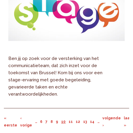
Ben jij op zoek voor de versterking van het
communicatieteam, dat zich inzet voor de
toekomst van Brussel! Kom bij ons voor een
stage-ervaring met goede begeleiding,
gevarieerde taken en echte
verantwoordelijkheden.
«
‹
volgende
laat
…
6
7
8
9
10
11
12
13
14
…
eerste
vorige
›
»