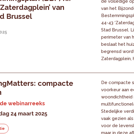
de volledige o
‘Zaterdagplein’ van
van het Bijzond
d Brussel
Bestemmingspla
44-43 ‘Zaterdag
Stad Brussel. L
2025
perimeter van 
beslaat het hui
begrensd wordt
Zaterdagplein, he
ingMatters: compacte
De compacte s
voorkeur aan e
n
woondichtheid 
 de webinarreeks
multifunctionel
Stedelijke verd
ag 24 maart 2025
vaak gezien als
voor de levensk
tie
maar in deze af