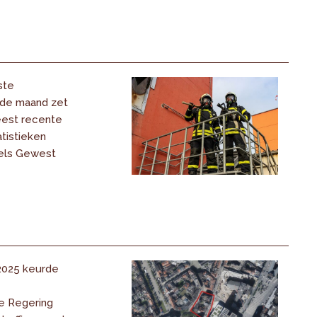
ste
 de maand zet
eest recente
tistieken
els Gewest
 2025 keurde
e Regering