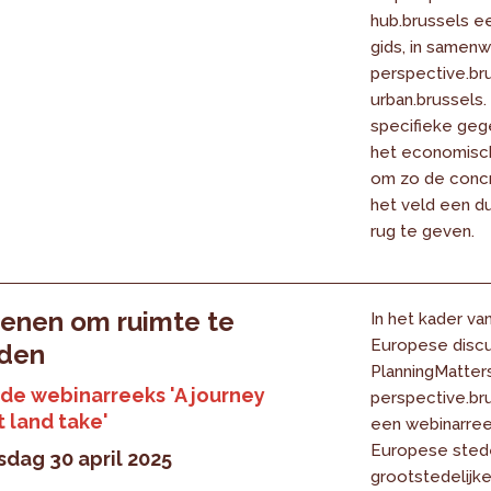
hub.brussels e
gids, in samen
perspective.br
urban.brussels.
specifieke geg
het economisc
om zo de concr
het veld een du
rug te geven.
enen om ruimte te
In het kader va
Europese discu
den
PlanningMatter
 de webinarreeks 'A journey
perspective.bru
t land take'
een webinarree
Europese sted
dag 30 april 2025
grootstedelijk