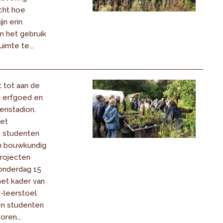
cht hoe
jn erin
m het gebruik
uimte te...
 tot aan de
n erfgoed en
ienstadion.
het
 studenten
 bouwkundig
projecten
onderdag 15
het kader van
-leerstoel
en studenten
oren...