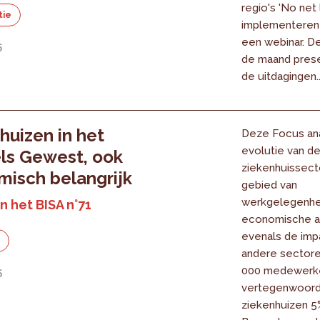
regio's 'No net 
tie
implementeren
een webinar. De
5
de maand pres
de uitdagingen..
huizen in het
Deze Focus an
evolutie van d
ls Gewest, ook
ziekenhuissect
isch belangrijk
gebied van
werkgelegenhe
n het BISA n°71
economische act
evenals de imp
e
andere sectore
000 medewerk
5
vertegenwoord
ziekenhuizen 5