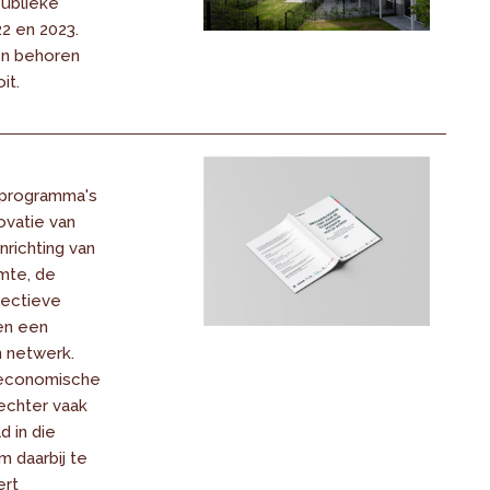
publieke
2 en 2023.
en behoren
it.
sprogramma's
vatie van
richting van
mte, de
lectieve
en een
n netwerk.
 economische
 echter vaak
 in die
 daarbij te
ert