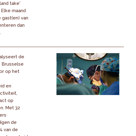
land take'
 Elke maand
 gast(en) van
enteren dan
.
alyseert de
e Brusselse
or op het
id en
iviteit,
act op
n. Met 32
ers
igen de
% van de