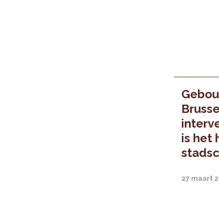
Gebou
Brusse
interv
is het
stads
27 maart 