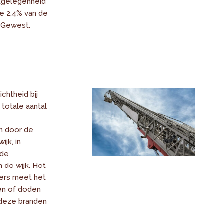
kgelegenheid
e 2,4% van de
t Gewest.
chtheid bij
totale aantal
 door de
jk, in
 de
 de wijk. Het
fers meet het
en of doden
 deze branden