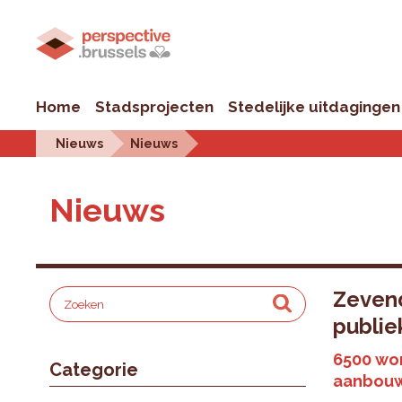
Home
Stadsprojecten
Stedelijke uitdagingen
Nieuws
Nieuws
Nieuws
Zevend
publi
6500 wo
Categorie
aanbou