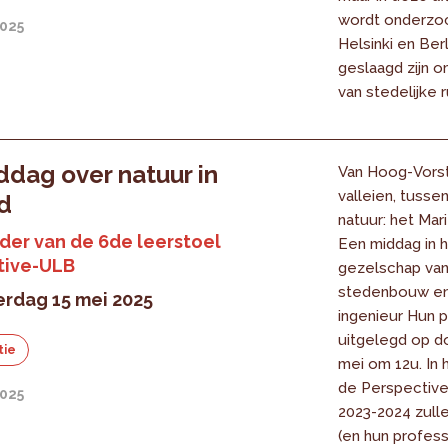
wordt onderzo
2025
Helsinki en Berli
geslaagd zijn o
van stedelijke r
dag over natuur in
Van Hoog-Vorst
valleien, tusse
d
natuur: het Mar
ader van de 6de leerstoel
Een middag in 
tive-ULB
gezelschap van
stedenbouw en
rdag 15 mei 2025
ingenieur Hun 
uitgelegd op d
tie
mei om 12u. In 
de Perspective
2025
2023-2024 zull
(en hun profess