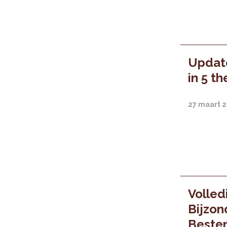
Update
in 5 t
27 maart 
Volled
Bijzon
Bestem