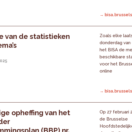
→ bisa.brussels
 van de statistieken
Zoals elke laat
donderdag van
hema’s
het BISA de m
beschikbare sta
2025
voor het Bruss
online
→ bisa.brussels
ige opheffing van het
Op 27 februari
de Brusselse
der
Hoofdstedelijk
mingsplan (BBP) nr.