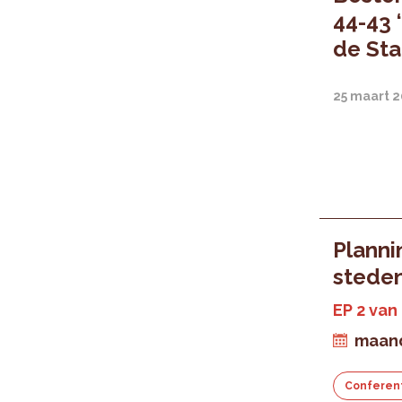
44-43 
de Sta
25 maart 
Plann
stede
EP 2 van
maand
Conferen