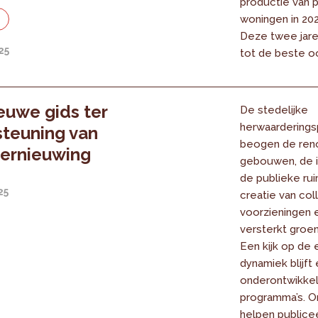
productie van 
woningen in 202
e
Deze twee jar
25
tot de beste oo
euwe gids ter
De stedelijke
herwaardering
teuning van
beogen de reno
vernieuwing
gebouwen, de in
de publieke rui
25
creatie van col
voorzieningen 
versterkt groe
Een kijk op de
dynamiek blijft
onderontwikkeld
programma’s. Om
helpen publice