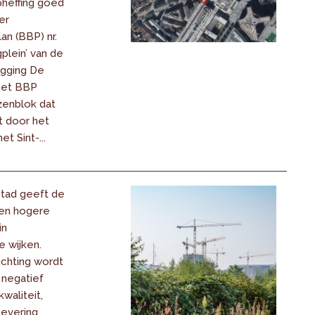
pheffing goed
er
n (BBP) nr.
plein’ van de
igging De
het BBP
zenblok dat
 door het
t Sint-...
tad geeft de
en hogere
in
e wijken.
ichting wordt
 negatief
waliteit,
levering