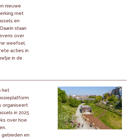
en nieuwe
werking met
ussels en
 Daarin staan
evens over
he weefsel,
ete acties in
wtje in de
n het
ssieplatform
s organiseert
ssels in 2025
ks over hoe
en,
e gebieden en