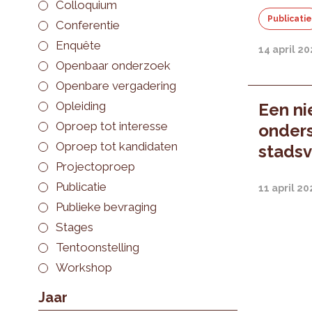
Colloquium
Publicati
Conferentie
Enquête
14 april 20
Openbaar onderzoek
Openbare vergadering
Opleiding
Een ni
Oproep tot interesse
onders
Oproep tot kandidaten
stads
Projectoproep
Publicatie
11 april 20
Publieke bevraging
Stages
Tentoonstelling
Workshop
Jaar