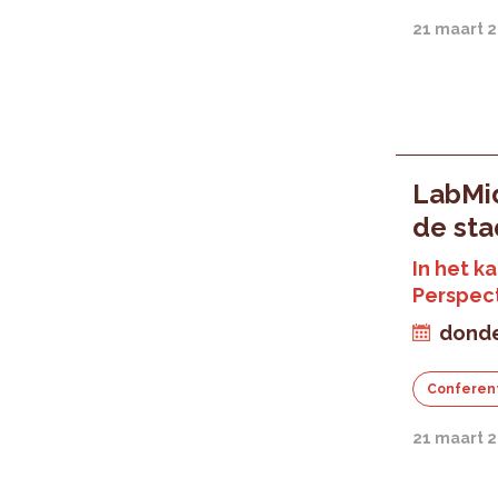
21 maart 
LabMid
de sta
In het k
Perspec
donde
Conferen
21 maart 