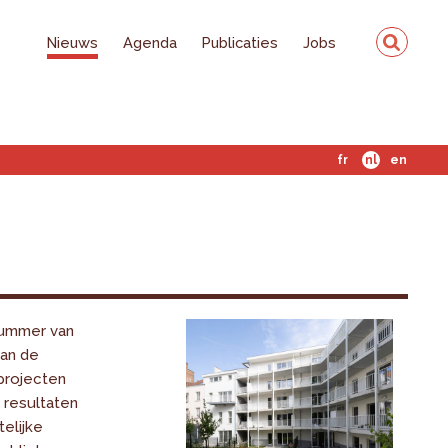
Nieuws
Agenda
Publicaties
Jobs
fr
nl
en
ummer van
van de
projecten
 resultaten
elijke