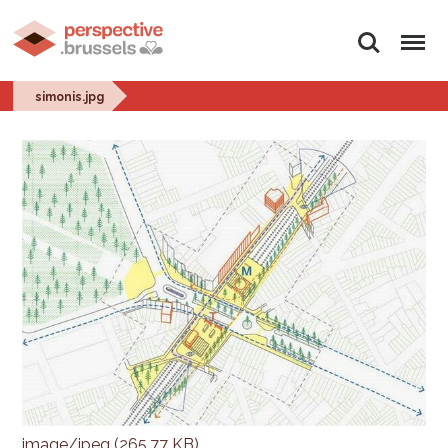
Zoeken
Menu
simonis.jpg
image/jpeg (265.77 KB)