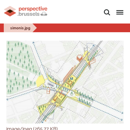
Search
Menu
simonis.jpg
image/jpeg (265.77 KB)