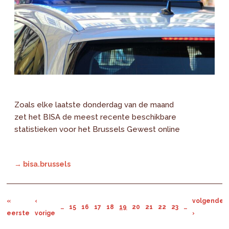
Zoals elke laatste donderdag van de maand
zet het BISA de meest recente beschikbare
statistieken voor het Brussels Gewest online
→ bisa.brussels
«
‹
volgende
…
15
16
17
18
19
20
21
22
23
…
eerste
vorige
›