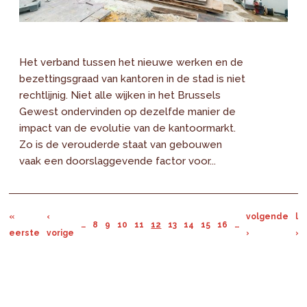
Het verband tussen het nieuwe werken en de
bezettingsgraad van kantoren in de stad is niet
rechtlijnig. Niet alle wijken in het Brussels
Gewest ondervinden op dezelfde manier de
impact van de evolutie van de kantoormarkt.
Zo is de verouderde staat van gebouwen
vaak een doorslaggevende factor voor...
«
‹
volgende
la
…
8
9
10
11
12
13
14
15
16
…
eerste
vorige
›
»