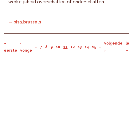
werkelijkheid overschatten of onderschatten.
→ bisa.brussels
«
‹
volgende
laa
…
7
8
9
10
11
12
13
14
15
…
eerste
vorige
›
»