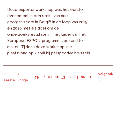
Deze expertenworkshop was het eerste
evenement in een reeks van drie,
georganiseerd in België in de loop van 2019
en 2020 met als doel om de
onderzoeksresultaten in het kader van het
Europese ESPON-programma bekend te
maken. Tijdens deze workshop, die
plaatsvond op 2 april bij perspective.brussels...
«
‹
volgende
…
79
80
81
82
83
84
85
86
87
…
eerste
vorige
›