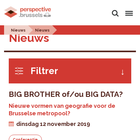
Zoeken
Menu
Nieuws
Nieuws
Nieuws
Filtrer
BIG BROTHER of/ou BIG DATA?
Nieuwe vormen van geografie voor de
Brusselse metropool?
dinsdag 12 november 2019
Conferentie