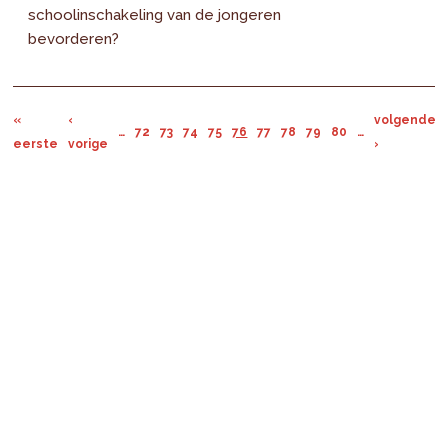
schoolinschakeling van de jongeren
bevorderen?
«
‹
volgende
…
72
73
74
75
76
77
78
79
80
…
eerste
vorige
›