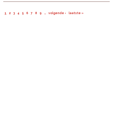
1
2
3
4
5
6
7
8
9
…
volgende ›
laatste »