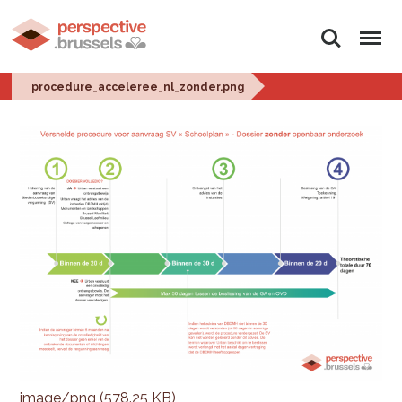
Zoeken
Menu
procedure_acceleree_nl_zonder.png
image/png (578.25 KB)