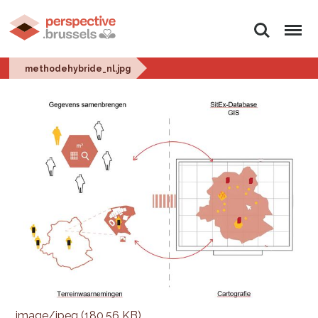
Zoeken
Menu
methodehybride_nl.jpg
image/jpeg (180.56 KB)