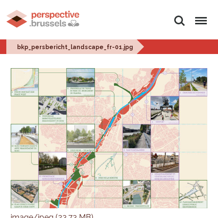
Zoeken
Menu
bkp_persbericht_landscape_fr-01.jpg
image/jpeg (23.73 MB)