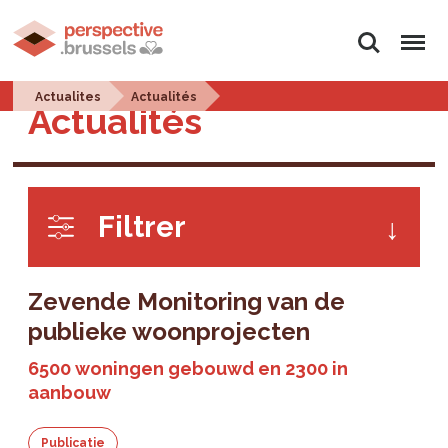
Zoeken
Menu
Actualites
Actualités
Actualités
Filtrer
Zevende Monitoring van de
publieke woonprojecten
6500 woningen gebouwd en 2300 in
aanbouw
Publicatie