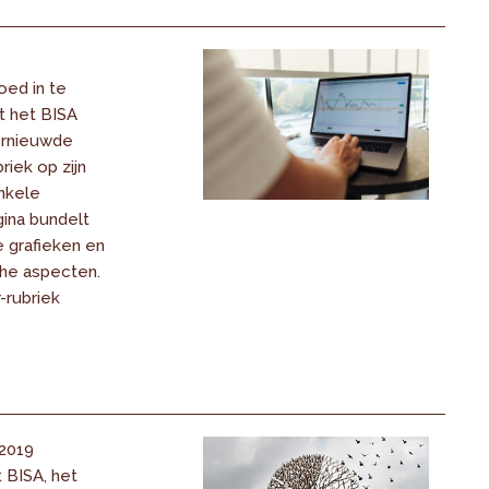
oed in te
t het BISA
ernieuwde
riek op zijn
nkele
ina bundelt
e grafieken en
he aspecten.
-rubriek
2019
 BISA, het