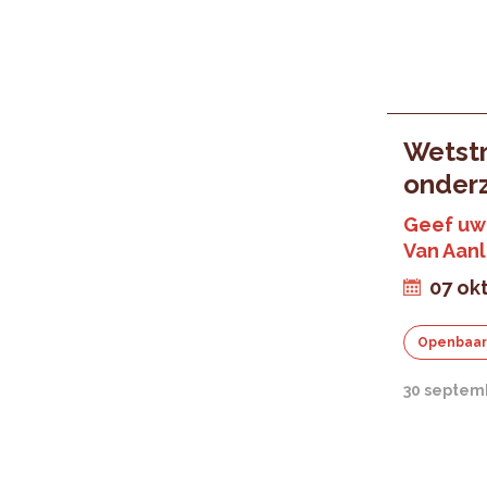
Wetstr
onder
Geef uw 
Van Aan
07 ok
Openbaar
30 septem