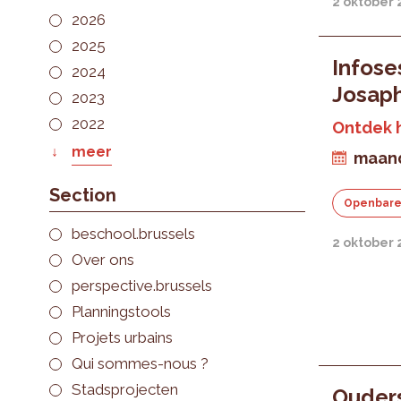
2 oktober 
2026
2025
Infose
2024
Josap
2023
2022
Ontdek 
meer
maand
Section
Openbare
beschool.brussels
2 oktober 
Over ons
perspective.brussels
Planningstools
Projets urbains
Qui sommes-nous ?
Stadsprojecten
Ouders