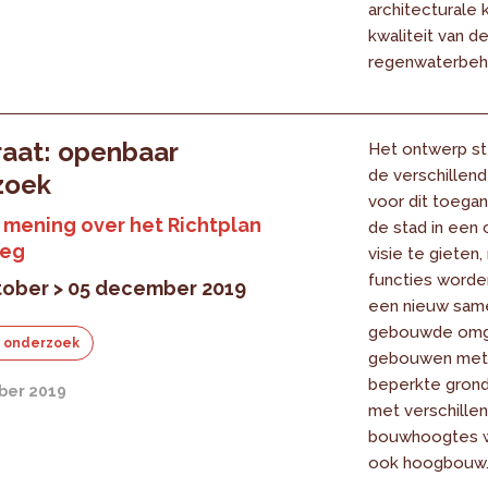
architecturale k
kwaliteit van de
regenwaterbehe
aat: openbaar
Het ontwerp st
de verschillend
zoek
voor dit toega
mening over het Richtplan
de stad in een
leg
visie te gieten
functies worden
tober > 05 december 2019
een nieuw sam
gebouwde omg
 onderzoek
gebouwen met
beperkte gron
ber 2019
met verschille
bouwhoogtes 
ook hoogbouw