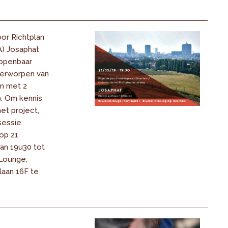
or Richtplan
A) Josaphat
openbaar
erworpen van
en met 2
. Om kennis
et project,
sessie
op 21
an 19u30 tot
 Lounge,
laan 16F te