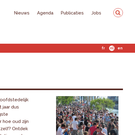
Nieuws
Agenda
Publicaties
Jobs
fr
nl
en
oofdstedelijk
t jaar dus
gste
r hoe oud zijn
 zelf? Ontdek