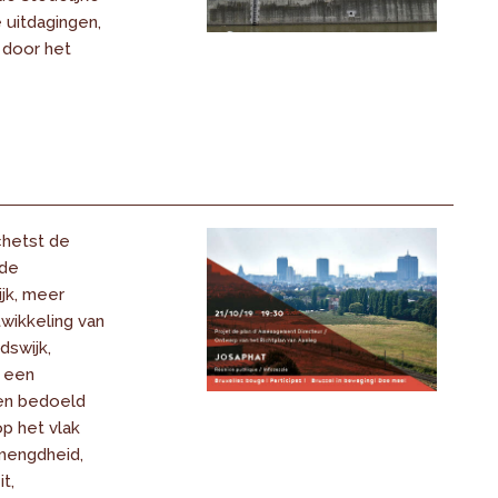
 uitdagingen,
 door het
hetst de
 de
jk, meer
wikkeling van
dswijk,
n een
en bedoeld
p het vlak
mengdheid,
t,