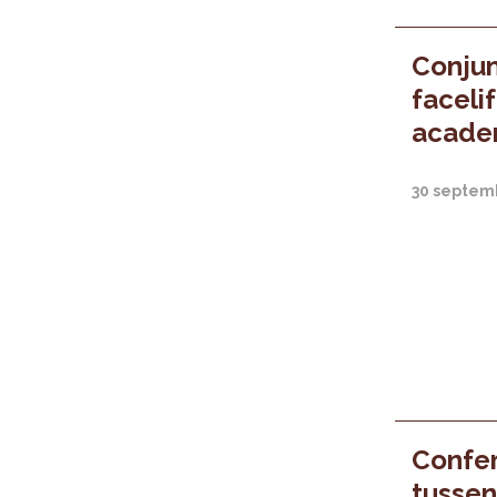
Conjun
faceli
acade
30 septem
Confer
tussen