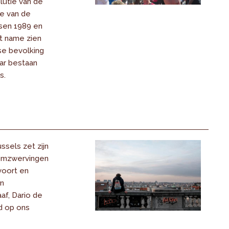
olutie van de
de van de
sen 1989 en
t name zien
se bevolking
jaar bestaan
s.
ssels zet zijn
 omzwervingen
voort en
n
af, Dario de
fd op ons