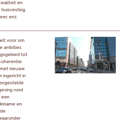
waliteit en
 huisvesting,
er, enz.
elt voor om
e ambities
ngsgebied tot
 coherentie
, met nieuwe
 ingericht in
engestelde
eving rond
 een
dinname en
nde
waaronder
.