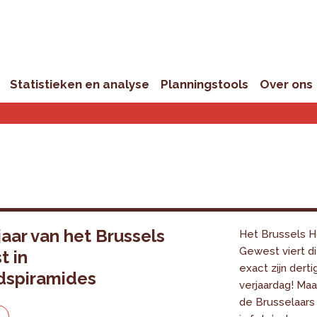
Statistieken en analyse
Planningstools
Over ons
jaar van het Brussels
Het Brussels H
Gewest viert di
t in
exact zijn derti
jdspiramides
verjaardag! Maa
de Brusselaars
e