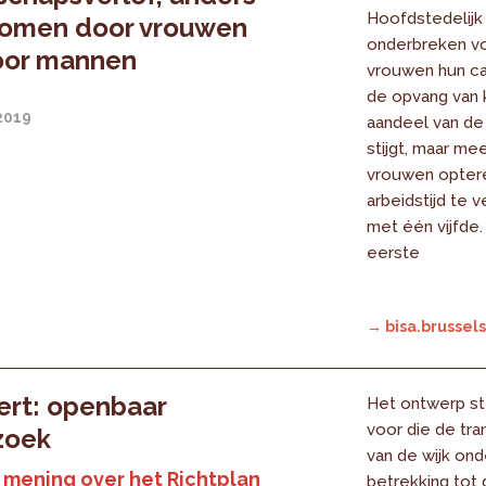
Hoofdstedelij
omen door vrouwen
onderbreken vo
oor mannen
vrouwen hun ca
de opvang van 
2019
aandeel van d
stijgt, maar me
vrouwen opter
arbeidstijd te 
met één vijfde. 
eerste
→ bisa.brussels
rt: openbaar
Het ontwerp ste
voor die de tra
zoek
van de wijk on
mening over het Richtplan
betrekking tot 