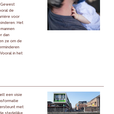
k Gewest
oral de
rrière voor
kinderen. Het
e mannen
er dan
en ze om de
verminderen
Vooral in het
lt een visie
nsformatie
dersteunt met
de stedelijke