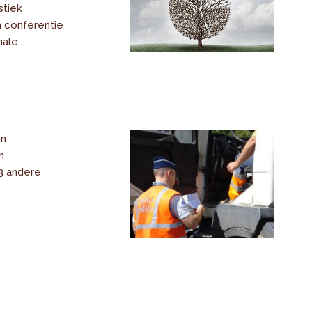
stiek
 conferentie
ale...
in
n
 3 andere