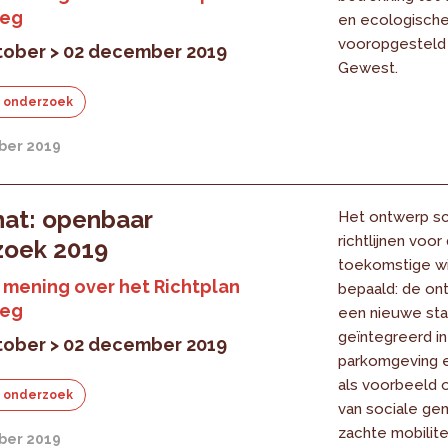
leg
en ecologische
vooropgesteld
tober > 02 december 2019
Gewest.
 onderzoek
ber 2019
at: openbaar
Het ontwerp sc
richtlijnen voor
zoek 2019
toekomstige wi
mening over het Richtplan
bepaald: de ont
leg
een nieuwe sta
geïntegreerd i
tober > 02 december 2019
parkomgeving 
als voorbeeld o
 onderzoek
van sociale ge
zachte mobilitei
ber 2019