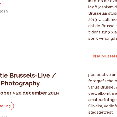
in foto’s de ev
leeftijdspirami
2019
Brusselaarstus
2019. U zult me
dat de Brussel
tijdens zijn 30 
sterk verjongd i
→ bisa.brussels
tie Brussels-Live /
perspective.bru
fotografische
 Photography
vanuit Brussel 
tober > 20 december 2019
verwelkomt ee
amateurfotogra
Oliveira, verlie
elling
stadsgewest.