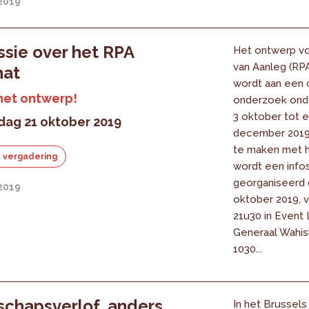
2019
ssie over het RPA
Het ontwerp vo
van Aanleg (RP
hat
wordt aan een 
het ontwerp!
onderzoek ond
3 oktober tot 
ag 21 oktober 2019
december 2019
te maken met h
 vergadering
wordt een info
georganiseerd 
2019
oktober 2019, v
21u30 in Event
Generaal Wahis
1030...
chapsverlof, anders
In het Brussels