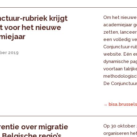
ctuur-rubriek krijgt
Om het nieuwe
academiejaar g
ft voor het nieuwe
zetten, lanceer
miejaar
een volledig v
Conjunctuur-rub
ber 2019
website. Eén e
dynamische pag
voortaan talrijk
methodologisc
De Conjunctuur
→ bisa.brussels
entie over migratie
Op 30 oktober 
organiseren het
 Belgische regio’s