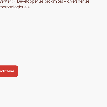
vérifier
: « Développer les proximités – diversifier les
t morphologique ».
politaine