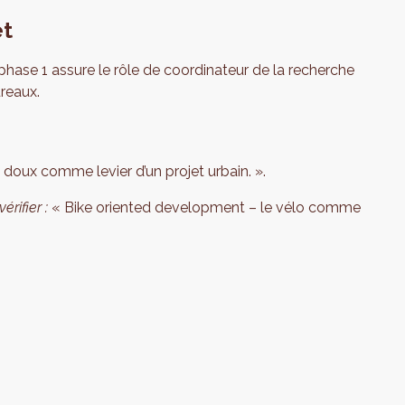
et
 phase 1 assure le rôle de coordinateur de la recherche
ureaux.
doux comme levier d’un projet urbain. ».
érifier :
« Bike oriented development – le vélo comme