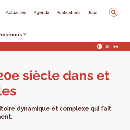
Actualités
Agenda
Publications
Jobs
mes-nous ?
fr
nl
en
 20e siècle dans et
les
ritoire dynamique et complexe qui fait
ment.