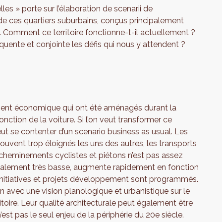
les » porte sur l’élaboration de scenarii de
e ces quartiers suburbains, conçus principalement
té. Comment ce territoire fonctionne-t-il actuellement ?
nte et conjointe les défis qui nous y attendent ?
ement économique qui ont été aménagés durant la
ction de la voiture. Si l’on veut transformer ce
peut se contenter d’un scenario business as usual. Les
ouvent trop éloignés les uns des autres, les transports
cheminements cyclistes et piétons n’est pas assez
nitialement très basse, augmente rapidement en fonction
nitiatives et projets développement sont programmés.
n avec une vision planologique et urbanistique sur le
toire. Leur qualité architecturale peut également être
 n’est pas le seul enjeu de la périphérie du 20e siècle.